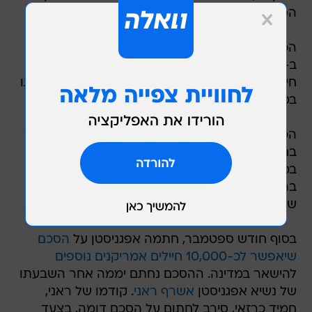
הסמוך, וגם הוא פונה עבור הכוחות המקומיים.
הכוחות הבריטיים והאמריקניים הוצבו באפגניסטן
ב-2001 כדי למוטט את שלטון הטליבאן. 2,349
חיילים אמריקניים ו-453 חיילים מצבא בריטניה נהרגו
במלחמה, שארכה 13 שנים.
הכוחות הבריטיים החלו את נסיגתם מאפגניסטן כבר
בחודש אפריל. בשיא הלחימה ב-2009, היו מוצבים
במחנה בסטיון כ-10,000 חיילים. כמה מאות חיילים
בריטים יישארו במדינה במסגרת אקדמיה צבאית
שבה יאומנו כוחות הביטחון המקומיים.
בסוף חודש ספטמבר, חתמה אפגניסטן על
הסכם
שיאפשר לכ-10,000 חיילים אמריקנים נוספים
להישאר במדינה. ההסכם נחתם יממה אחר השבעתו
של נשיא אפגניסטן
אשרף ראני
. קודמו של ראני,
חמיד כרזאי, סירב לחתום על הסכם דומה, בצעד