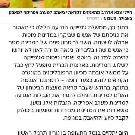
חיילי צבא ארה"ב מתאמנים לקראת יציאתם למערב אפריקה למאבק
/
באבולה, השבוע
רויטרס
בתוך כך, ממשלת ג'מייקה הודיעה הלילה כי תאסור
את כניסתם של אנשים שביקרו במדינות מוכות
אבולה לשטחה. השר לביטחון פנים של המדינה מסר
כי אנשים שהיו בליבריה, גינאה וסיירה לאון לא יורשו
להיכנס למדינה. בנוסף ייאסרו טיסות מג'מייקה
לשלוש המדינות. בארצות הברית מופעל לחץ כבד
על ממשל אובמה מכיוון הרפובליקנים בקונגרס
הקוראים לנהוג בצעד דומה - לו מתנגד אובמה
בתוקף. בחודש שעבר קראה מועצת הביטחון של
האו"ם למדינות העולם להסיר את הגבלות הנסיעה
למדינות מערב אפריקה. הגבלות אלו, נטען,
משאירות את המדינות מבודדות ופוגעות ביכולתן
לקבל סיוע ולהיאבק במגיפה.
היום יתקיים בנמל התעופה בן גוריון תרגיל ראשון