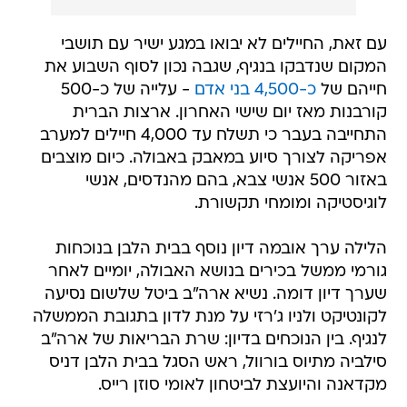
עם זאת, החיילים לא יבואו במגע ישיר עם תושבי
המקום שנדבקו בנגיף, שגבה נכון לסוף השבוע את
חייהם של
כ-4,500 בני אדם
- עלייה של כ-500
קורבנות מאז יום שישי האחרון. ארצות הברית
התחייבה בעבר כי תשלח עד 4,000 חיילים למערב
אפריקה לצורך סיוע במאבק באבולה. כיום מוצבים
באזור 500 אנשי צבא, בהם מהנדסים, אנשי
לוגיסטיקה ומומחי תקשורת.
הלילה ערך אובמה דיון נוסף בבית הלבן בנוכחות
גורמי ממשל בכירים בנושא האבולה, יומיים לאחר
שערך דיון דומה. נשיא ארה"ב ביטל שלשום נסיעה
לקונטיקט ולניו ג'רזי על מנת לדון בתגובת הממשלה
לנגיף. בין הנוכחים בדיון: שרת הבריאות של ארה"ב
סילביה מתיוס בורוול, ראש הסגל בבית הלבן דניס
מקדאנה והיועצת לביטחון לאומי סוזן רייס.