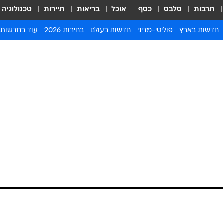
תרבות
סלבס
כסף
אוכל
בריאות
תיירות
טכנולוגיה
חדשות בארץ
פוליטי-מדיני
חדשות בעולם
בחירות 2026
עוד בחדשות
אירועים בארץ
פוליטיקה וממשל
המזרח התיכון
דעות ופרשנויו
חדשות פלילים ומשפט
יחסי חוץ
אירופה
סרי ושלזינגר
חינוך
אמריקה
פרויקטים מיוח
ישראלים בחו"ל
אסיה והפסיפיק
אסור לפספס
בריאות
אפריקה
מדע וסביבה
חברה ורווחה
הנחיות פיקוד 
ארכיון מדורים
זמני כניסת ש
לוח חופשות וח
לוח שנה
חדשות יהדות
חדשות המשפ