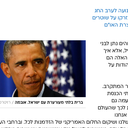
ועה לערב החג
זרקו על שוטרים
צרת האו"ם
ים נתן לבני
, אלא איך
 האלה הם
ודות על
ר המתקרב.
תי הכנסת
עמה גם
/
ברית בלתי מעורערת עם ישראל. אובמה
רויטרס
 לכך שהעולם
 אנחנו
נו ושיקום החלום האמריקני של הזדמנות לכל. וברחבי העו