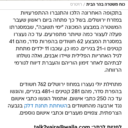
/
כוח משטרה בהר הבית
רויטרס
בתקופה האחרונה הלכו והתגברו ההתפרעויות
במזרח ירושלים. בשל כך פתחה ביום ראשון שעבר
המשטרה במבצע המכונה "ימי תשובה", שבמסגרתו
פעלה לעצור כמה שיותר מתפרעים. עד כה נעצרו
במסגרת המבצע 62 חשודים בהפרות סדר, מהם 41
קטינים ו-21 בגירים. כמו כן, עוכבו 11 ילדים מתחת
לגיל האחריות הפלילית שיידו אבנים, ואלה נשלחו
לבתיהם לאחר זימון הוריהם והעברת דיווח לגורמי
הרווחה.
מתחילת יולי נעצרו במחוז ירושלים 762 חשודים
בהפרת סדר, מהם 281 קטינים ו-481 בגירים, והוגשו
עד כה 250 כתבי אישום. אתמול הוגשו כתבי אישום
נגד ארבעה מהחשודים ב
השחתת תחנת דלק
בגבעה
הצרפתית. צפויים מעצרים וכתבי אישום נוספים.
לפניות לכתב: talk2yaira@walla.com