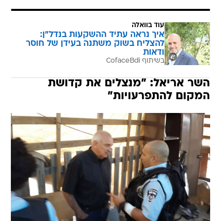
עוד בוואלה
איך נראה עתיד ההשקעות בנדל"ן:
להצליח בשוק משתנה בעידן של חוסר
ודאות
בשיתוף CofaceBdi
השר אריאל: "מנצלים את קדושת
המקום להתפרעויות"