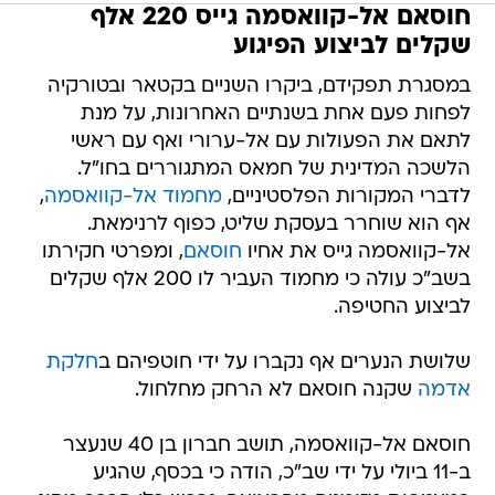
חוסאם אל-קוואסמה גייס 220 אלף
שקלים לביצוע הפיגוע
במסגרת תפקידם, ביקרו השניים בקטאר ובטורקיה
לפחות פעם אחת בשנתיים האחרונות, על מנת
לתאם את הפעולות עם אל-ערורי ואף עם ראשי
הלשכה המדינית של חמאס המתגוררים בחו"ל.
לדברי המקורות הפלסטיניים,
מחמוד אל-קוואסמה
,
אף הוא שוחרר בעסקת שליט, כפוף לרנימאת.
אל-קוואסמה גייס את אחיו
חוסאם
, ומפרטי חקירתו
בשב"כ עולה כי מחמוד העביר לו 200 אלף שקלים
לביצוע החטיפה.
שלושת הנערים אף נקברו על ידי חוטפיהם ב
חלקת
אדמה
שקנה חוסאם לא הרחק מחלחול.
חוסאם אל-קוואסמה, תושב חברון בן 40 שנעצר
ב-11 ביולי על ידי שב"כ, הודה כי בכסף, שהגיע