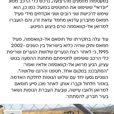
במעטפות מזומנים מהרצועה, נרכש כלי הרכב מסוג
"יונדאי" ששימש את החוטפים בפועל. כמו כן, הוא
שימש לרכישת שני רובים ושני אקדחים מידי פעיל
חמאס מחברון עדנאן מחמד עזאת זרו, והם הועברו
למרואן אל-קוואסמה טרם ביצוע הפיגוע.
עוד עלה בחקירתו של חוסאם אל-קוואסמה, פעיל
חמאס ותיק שהיה כלוא בישראל בין השנים 2002-
1995, כי לאחר רצח הנערים שלושת הנערים ושריפת
כלי הרכב ששימש לחטיפתם מתחנת ההסעה בגוש
עציון, הגיע מרואן אל-קוואסמה אלאיו ואמר:
"הסתבכנו: במקום אחד, חטפנו והרגנו שלושה".
השניים נסעו יחד עם שלוש הגופות לחלקת האדמה
באזור חלחול וקברו אותן. לאחר מכן סייע חוסאם
למרואן ולאבו עיישה, שבעת העברת הגופות נשאר
בעיר חברון, להסתתר.