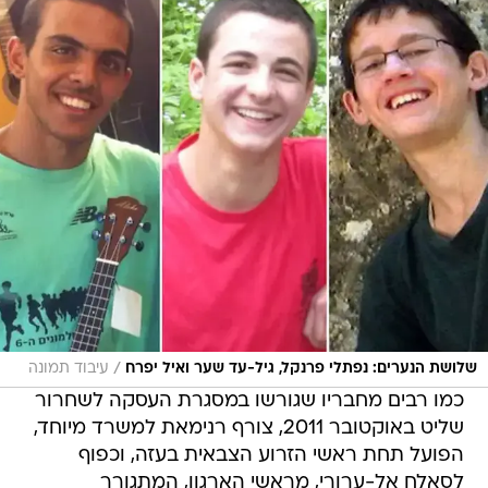
/
שלושת הנערים: נפתלי פרנקל, גיל-עד שער ואיל יפרח
עיבוד תמונה
כמו רבים מחבריו שגורשו במסגרת העסקה לשחרור
שליט באוקטובר 2011, צורף רנימאת למשרד מיוחד,
הפועל תחת ראשי הזרוע הצבאית בעזה, וכפוף
לסאלח אל-ערורי, מראשי הארגון, המתגורר