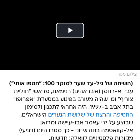
צילום מסך
(השיחה של גיל-עד שער למוקד 100: "חטפו אותי")
עבד א-רחמן (איבראהים) רנימאת, מראשי "חוליית
צוריף" ומי שהיה מעורב בפיגוע במסעדת "אפרופו"
בתל אביב ב-1997, היה אחראי לתכנון ולמימון
החטיפה והרצח של שלושת הנערים
הישראלים,
שבוצע על ידי עאמר אבו-עיישה ומרואן
אל-קוואסמה בחודש יוני - כך מסרו היום (רביעי)
מקורות פלסטיניים לוואלה! חדשות.