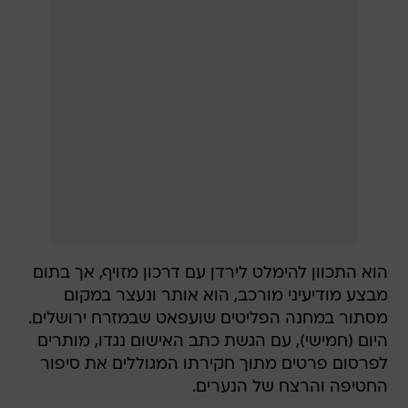
הוא התכוון להימלט לירדן עם דרכון מזויף, אך בתום
מבצע מודיעיני מורכב, הוא אותר ונעצר במקום
מסתור במחנה הפליטים שועפאט שבמזרח ירושלים.
היום (חמישי), עם הגשת כתב האישום נגדו, מותרים
לפרסום פרטים מתוך חקירתו המגוללים את סיפור
החטיפה והרצח של הנערים.
לפי הודאתו בפני אנשי השב"כ, חוסאם אל-קוואסמה