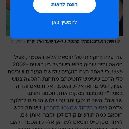
/
שלושת הנערים: נפתלי פרנקל, גיל-עד שער ואיל יפרח
רויטרס
עוד עלה בחקירתו של חוסאם אל-קוואסמה, פעיל
חמאס ותיק שהיה כלוא בישראל בין השנים 2002-
1995, כי לאחר רצח הנערים שלושת הנערים ושריפת
כלי הרכב ששימש לחטיפתם מתחנת ההסעה בגוש
עציון, הגיע מרואן אל-קוואסמה אל חוסאם והודה
בפניו: "הסתבכנו: במקום אחד, חטפנו והרגנו
שלושה". השניים נסעו יחד עם שלוש הגופות לחלקת
אדמה
באזור חלחול שמצפון לחברון
, שאותה רכש
חוסאם כמה חודשים קודם לכן, וקברו אותן שם.
לאחר מכן סייע חוסאם למרואן אל- קוואסמה ולאבו
עיישה, שבעת העברת הגופות נשאר בעיר חברון,
להסתתר.