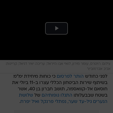
צילום: רויטרס, עומר מירון, לואיי אבו הייראל; עריכה: יאיר דניאל; קריינות:
אביב אברמוביץ'
לפני כחודש
הותר לפרסום
כי כוחות מיחידת ימ"מ
בשיתוף שירות הביטחון הכללי עצרו ב-11 ביולי את
חוסאם אל-קוואסמה, תושב חברון בן 40, אשר
בשטח שבבעלותו
התגלו גופותיהם
של
שלושת
הנערים גיל-עד שער, נפתלי פרנקל ואיל יפרח
.