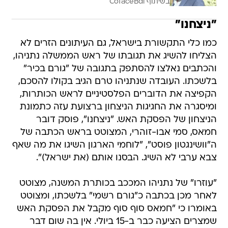
בשיתוף CofaceBdi
"ניצחנו"
כמו כלי התקשורת בישראל, גם העיתונים הזרים לא
הצליחו להשיג את תגובתו של ראש הממשלה נתניהו,
והכתבים נאלצו להסתפק בתגובה של "גורם בכיר"
בלשכתו. העובדה שנתניהו טרם הגיב בקולו להסכם,
הקפיצה את הדוברים הפלסטיניים לראש הכותרות,
ומיסגרה את החגיגות הניצחון ברצועת עזה כתמונת
הניצחון של הפסקת האש. "ניצחנו", פוסק דובר
חמאס, סמי אבו-זוהרי, המצוטט בראש הכתבה של
ה"וושינגטון פוסט", "לוחמי הארגון השיגו את מה שאף
צבא ערבי לא השיג. הבסנו אותם (את ישראל)".
"עוזרו" של נתניהו המככב בכותרת המשנה, מצוטט
לאחר מכן בכתבה כ"גורם רשמי" בלשכתו, ומצוטט
באומרו כי "חמאס סוף סוף מקבל את הפסקת האש
שמצרים הציעה כבר ב-15 ביולי. אין בה שום דבר