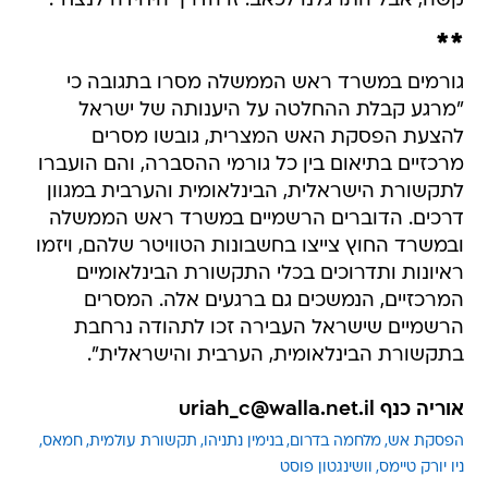
קשה, אבל התרגלנו לכאב. זו הדרך היחידה לנצח".
**
גורמים במשרד ראש הממשלה מסרו בתגובה כי
"מרגע קבלת ההחלטה על היענותה של ישראל
להצעת הפסקת האש המצרית, גובשו מסרים
מרכזיים בתיאום בין כל גורמי ההסברה, והם הועברו
לתקשורת הישראלית, הבינלאומית והערבית במגוון
דרכים. הדוברים הרשמיים במשרד ראש הממשלה
ובמשרד החוץ צייצו בחשבונות הטוויטר שלהם, ויזמו
ראיונות ותדרוכים בכלי התקשורת הבינלאומיים
המרכזיים, הנמשכים גם ברגעים אלה. המסרים
הרשמיים שישראל העבירה זכו לתהודה נרחבת
בתקשורת הבינלאומית, הערבית והישראלית".
אוריה כנף uriah_c@walla.net.il
הפסקת אש
מלחמה בדרום
בנימין נתניהו
תקשורת עולמית
חמאס
ניו יורק טיימס
וושינגטון פוסט