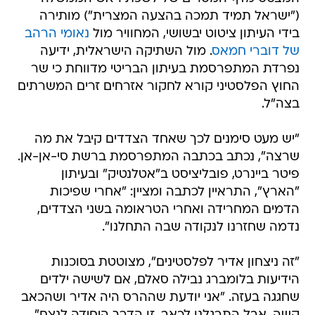
("ישראל תמיד תמכה בהצעה המצרית") מותירה
בידי העיתון ציטוט יבשושי, המחוויר מול
נאומי הרהב
של דוברי חמאס
. מול השתיקה הישראלית, ידיעה
נפרדת המתפרסמת בעיתון הבריטי מדווחת כי שר
החוץ הפלסטיני קורא לחקור אזרחים זרים המשרתים
בצה"ל.
"יש מעט סימנים לכך שאחד הצדדים קיבל את מה
שרצה", נכתב בכתבה המתפרסמת ברשת סי-אן-אן.
פיטר ביינרט, פובליציסט ב"אטלנטיק" ובעיתון
"הארץ", התראיין לכתבה ומציין: "אחרי שפיכות
הדמים המחרידה ואחרי הטראומה בשני הצדדים,
נדמה שחזרנו לנקודה שבה התחלנו".
"זה ניצחון אדיר לפלסטינים", מצוטטת בסוכנות
הידיעות בלומברג נבילה סאלם, אם לשישה ילדים
שחגגה בעזה. "אני יודעת שההרס היה אדיר ושהכאב