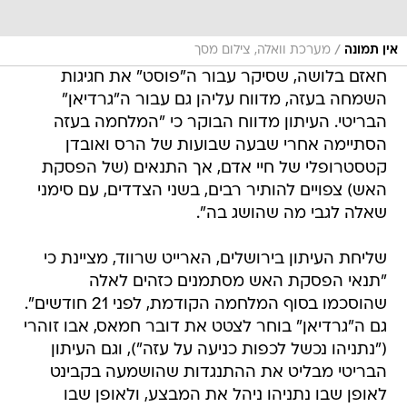
/
אין תמונה
מערכת וואלה, צילום מסך
חאזם בלושה, שסיקר עבור ה"פוסט" את חגיגות
השמחה בעזה, מדווח עליהן גם עבור ה"גרדיאן"
הבריטי. העיתון מדווח הבוקר כי "המלחמה בעזה
הסתיימה אחרי שבעה שבועות של הרס ואובדן
קטסטרופלי של חיי אדם, אך התנאים (של הפסקת
האש) צפויים להותיר רבים, בשני הצדדים, עם סימני
שאלה לגבי מה שהושג בה".
שליחת העיתון בירושלים, הארייט שרווד, מציינת כי
"תנאי הפסקת האש מסתמנים כזהים לאלה
שהוסכמו בסוף המלחמה הקודמת, לפני 21 חודשים".
גם ה"גרדיאן" בוחר לצטט את דובר חמאס, אבו זוהרי
("נתניהו נכשל לכפות כניעה על עזה"), וגם העיתון
הבריטי מבליט את ההתנגדות שהושמעה בקבינט
לאופן שבו נתניהו ניהל את המבצע, ולאופן שבו