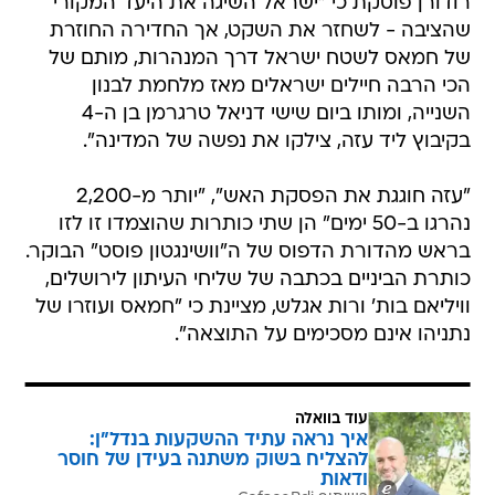
רודורן פוסקת כי "ישראל השיגה את היעד המקורי
שהציבה - לשחזר את השקט, אך החדירה החוזרת
של חמאס לשטח ישראל דרך המנהרות, מותם של
הכי הרבה חיילים ישראלים מאז מלחמת לבנון
השנייה, ומותו ביום שישי דניאל טרגרמן בן ה-4
בקיבוץ ליד עזה, צילקו את נפשה של המדינה".
"עזה חוגגת את הפסקת האש", "יותר מ-2,200
נהרגו ב-50 ימים" הן שתי כותרות שהוצמדו זו לזו
בראש מהדורת הדפוס של ה"וושינגטון פוסט" הבוקר.
כותרת הביניים בכתבה של שליחי העיתון לירושלים,
וויליאם בות' ורות אגלש, מציינת כי "חמאס ועוזרו של
נתניהו אינם מסכימים על התוצאה".
עוד בוואלה
איך נראה עתיד ההשקעות בנדל"ן:
להצליח בשוק משתנה בעידן של חוסר
ודאות