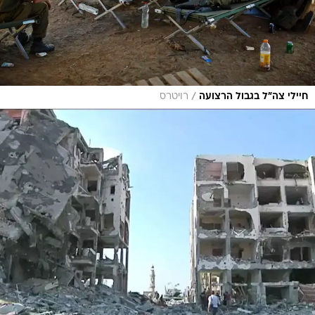
/
חיילי צה"ל בגבול הרצועה
רויטרס