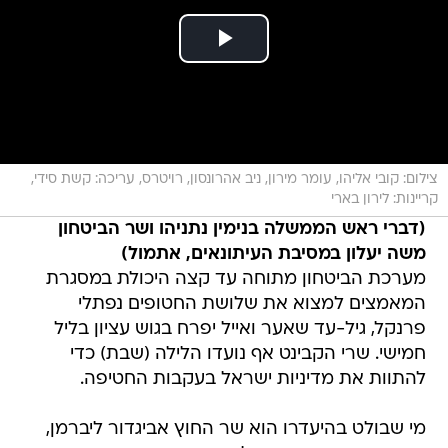
צילום: קובי אליהו, עומר מירון, ניב אהרונסון, רויטרס, עריכה: קשת סידי,
קריינות: לירון בארי
(דברי ראש הממשלה בנימין נתניהו ושר הביטחון
משה יעלון במסיבת העיתונאים, אתמול)
מערכת הביטחון מתוחה עד קצה היכולת במסגרת
המאמצים למצוא את שלושת החטופים נפתלי
פרנקל, גיל-עד שאער ואייל יפרח בגוש עציון בליל
חמישי. שרי הקבינט אף נועדו הלילה (שבת) כדי
להתוות את מדיניות ישראל בעקבות החטיפה.
מי שבולט בהיעדרו הוא שר החוץ אביגדור ליברמן,