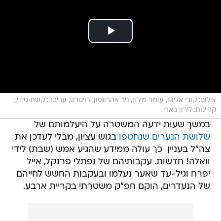
צילום: קובי אליהו, עומר מירון, ניב אהרונסון, רויטרס, עריכה: קשת סידי,
קריינות: לירון בארי
במשך שעות ידעה המשטרה על היעלמותם של
שלושת הנערים שנחטפו
בגוש עציון, מבלי לעדכן את
צה"ל בעניין  כך עולה ממידע שהגיע אמש (שבת) לידי
וואלה! חדשות. עקבותיהם של נפתלי פרנקל, אייל
יפרח וגיל-עד שאער נעלמו ובעקבות החשש לחייהם
של הנעדרים, הוקם חפ"ק משטרתי בקריית ארבע.