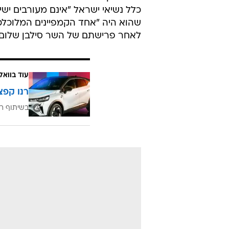
"מתנגד להקמת מדינה פלסטינית". הדיווח ב-BBC
ב"גרדיאן" נכתב כי פרס השתמש בנ
כלל נשיאי ישראל "אינם מעורבים יש
שהוא היה "אחד הקמפיינים המלוכלכי
לאחר פרישתם של השר סילבן שלום (ה
עוד בוואל
רנו קפצ
בשיתוף רנ