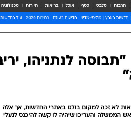
תרבות
סלבס
כסף
אוכל
בריאות
תיירות
טכנולוגיה
חדשות בארץ
פוליטי-מדיני
חדשות בעולם
בחירות 2026
עוד בחדשות
אירועים בארץ
פוליטיקה וממשל
המזרח התיכון
דעות ופרשנויו
חדשות פלילים ומשפט
יחסי חוץ
אירופה
סרי ושלזינגר
חינוך
אמריקה
פרויקטים מיוח
ישראלים בחו"ל
אסיה והפסיפיק
אסור לפספס
בריאות
אפריקה
מדע וסביבה
חברה ורווחה
הנחיות פיקוד 
ארכיון מדורים
זמני כניסת ש
לוח חופשות וח
לוח שנה
חדשות יהדות
 "תבוסה לנתניהו, יריב
חדשות המשפ