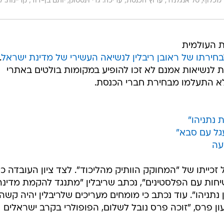
 מכלוף, טל אנגלנדר, ערוץ הכנסת; עריכה: גדי וינסטוק, יותם בן-דוד; קריינות: לי
 העולמית
בחירתו של ראובן ריבלין לנשיאה העשירי של מדינת ישראל
.
רות לנשיאות אמנם לא זכו להופיע במקומות בולטים באתרי
א התעלמו מבחירת חברי הכנסת.