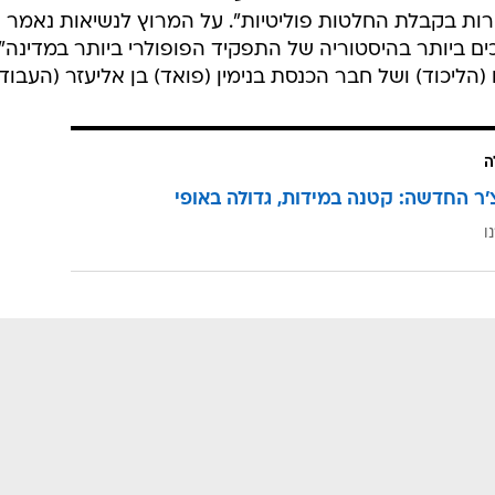
/
מערכת וואלה, צילום מסך
שיאות "כבמה להטפה לשלום עם הפלסטינים" למרות שבדר
ירות בקבלת החלטות פוליטיות". על המרוץ לנשיאות נאמר
ם ביותר בהיסטוריה של התפקיד הפופולרי ביותר במדינה",
ליכוד) ושל חבר הכנסת בנימין (פואד) בן אליעזר (העבודה
ה
'ר החדשה: קטנה במידות, גדולה באופי
ו