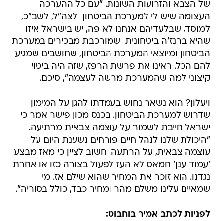
של הצבא והזרועות השונות. "עם כל ההערכה
העצומה שיש לי למערכת הביטחון  לצה"ל, לשב"כ,
למוסד, שבלעדיהם אנחנו לא פה, יש בישראל איזו
שהיא ברנז'ה ביטחונית  שמורכבת מבכירים במערכת
הביטחון ומיוצאי המערכת הביטחון, שחושבים שמגיע
להם הכל. ראינו את פרשת הרפז, שזה היה ביטוי
קיצוני למה שהמערכת מרשה לעצמה", סיכם.
ויעלון? הוא נשאר נחוש בעמדתו להגן על המימון
שדרוש למערכת הביטחון. בכנס מכון פישר אמר כי
ישראל חייבת לשמור על עוצמה צבאית מרתיעה.
"היכולת שלנו לנהל חיים פורחים נשענת היום על
עוצמה צבאית, על הרתעה. חשוב לציין כי מאז מבצע
'עמוד ענן' חמאס לא העז לפעול בצורה כזו או אחרת
נגדנו. הוא זוכר את המחיר שהוא שילם אז. מי
שמאיים עלינו משלם מהר ומחיר כבד, כולל בסוריה".
לפניות לכתב אמיר בוחבוט: