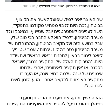
/
יוצא נגד משרד הביטחון. השר יובל שטייניץ
מגד גוזני
שר האוצר יאיר לפיד, שפועל לאשר את הקיצוץ
בביטחון, זכה היום לגיבוי מפתיע מקודמו בתפקיד,
השר לעניינים לאסטרטגיים יובל שטייניץ  במאבקו נגד
משרד הביטחון. "לפיד הוא לא החבר הכי טוב שלי,
אבל בנושא הזה של תקציב הביטחון, ההתנהלות של
משרד הביטחון מזכירה לי נשכחות", אמר שטייניץ
ליואב לימור בראיון לתכנית "ראש בראש" שתשודר
היום. "הטריקים האלה של 'התקציב נגמר', 'ישראל
בסכנה' או 'אין תקציב לאימונים', אחרי שדחסו
אימונים של שנה שלמה בחצי שנה, או העבירו
מתקציב האימונים לתקציב אחר - הגיע הזמן לשים
להם סוף".
הוא המשיך ותקף את מערכת הביטחון וטען כי
במהלך כהונתו פעל להגביר את השקיפות התקציבית