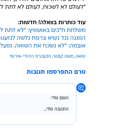
האנטישמיות לא נעלמה מאירופה. "א
קנטור, והוסיף: "הצדעה הפוכה במוע
מול בתי כנסת ואפילו מול בית הספר ה
- מתבצעת באין מפריע וללא עונש". 
הזדמנות להדגים שנאת יהודים - לצעיר
גם נשיא ארצות הברית, ברק אובמה,
האנטישמיות קיימת גם היום, אולם אפ
ידידנו בישראל, מחויבים לא רק לזכו
"לעולם לא לשכוח, לעולם לא לתת לז
עוד כותרות בוואלה! חדשות:
משלחת ח"כים באושוויץ: "לא לתת לע
הפגנה נגד נשיא צרפת גלשה לגזענות
אובמה: "לא נשכח את השואה, נפעל 
שואה
משה קנטור
הקונגרס היהודי-אירופי
טרם התפרסמו תגובות