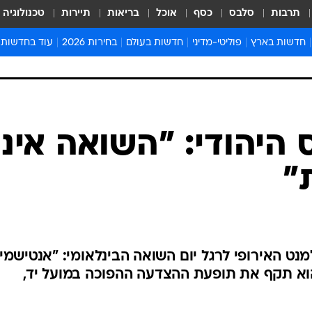
תרבות
סלבס
כסף
אוכל
בריאות
תיירות
טכנולוגיה
חדשות בארץ
פוליטי-מדיני
חדשות בעולם
בחירות 2026
עוד בחדשות
אירועים בארץ
פוליטיקה וממשל
המזרח התיכון
דעות ופרשנויו
חדשות פלילים ומשפט
יחסי חוץ
אירופה
סרי ושלזינגר
חינוך
אמריקה
פרויקטים מיוח
ישראלים בחו"ל
אסיה והפסיפיק
אסור לפספס
בריאות
אפריקה
מדע וסביבה
חברה ורווחה
הנחיות פיקוד 
ארכיון מדורים
זמני כניסת ש
לוח חופשות וח
לוח שנה
חדשות יהדות
 היהודי: "השואה אינ
חדשות המשפ