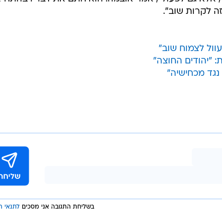
נו עדים היום לדמוקרטיזציה מוחלטת של האנטישמיות", א
ל יד מול מחנה ההשמדה אושוויץ, באנדרטת השואה בברלין,
יהודי בטולוז - בו נרצחו, לאור יום, שלושה ילדים יהודים ו
לדבריו, דיודונה הוא "אנטישמי", והההצדעה ההפוכה "מספ
ים שיוצאים לבילוי, לחיילים ואפילו לכדורגלן שמבקיע שער
 התייחס אמש ליום השואה הבינלאומי. אובמה אמר כי תופ
שר וצריך להילחם בה. "מישל, אני וכל העם האמריקני לצד
ר, אלא גם לפעול", אמר אובמה. הוא חתם את דבריו בהתחייב
ה לקרות שוב".
וול לצמוח שוב"
: "יהודים החוצה"
נגד מכחישיה"