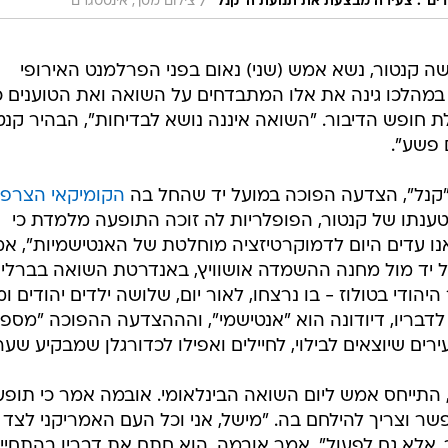
/
ודים". צעירה מבצעת את תנועת ה"קנל"
צילום מסך, אינסטגרם
שה קנטור, נשא אמש (שני) נאום בפני הפרלמנט האירופי
 במהלכו גינה את אלו המתבדחים על השואה ואת הטוענים כ
לת חופש הדיבור. "השואה איננה נושא לבדיחות", הבהיר קנטו
 פשע".
"קנל", הצדעה הפוכה במועל יד שהחל בה
הקומיקאי הצרפת
טענתו של קנטור, הפופלריות לה זוכה התופעה מלמדת כי