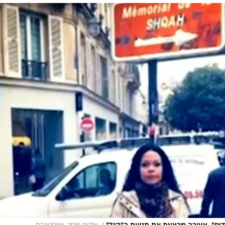
"
המייל האדום
נט האירופי לרגל יום השואה הבינלאומי: "אנטישמי
וא תקף את תופעת ההצדעה ההפוכה במועל יד,