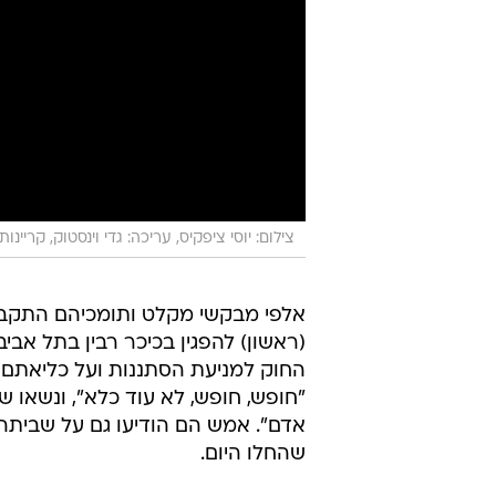
צילום: יוסי ציפקיס, עריכה: גדי וינסטוק, קריינו
אלפי מבקשי מקלט ותומכיהם התקבצ
(ראשון) להפגין בכיכר רבין בתל אב
החוק למניעת הסתננות ועל כליאתם 
"חופש, חופש, לא עוד כלא", ונשאו 
אדם". אמש הם הודיעו גם על שביתה 
שהחלו היום.