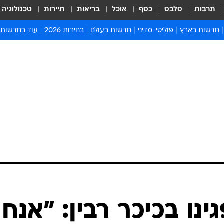
תרבות
סלבס
כסף
אוכל
בריאות
תיירות
טכנולוגיה
חדשות בארץ
פוליטי-מדיני
חדשות בעולם
בחירות 2026
עוד בחדשות
אירועים בארץ
פוליטיקה וממשל
המזרח התיכון
דעות ופרשנויו
חדשות פלילים ומשפט
יחסי חוץ
אירופה
סרי ושלזינגר
חינוך
אמריקה
פרויקטים מיוח
ישראלים בחו"ל
אסיה והפסיפיק
אסור לפספס
בריאות
אפריקה
מדע וסביבה
חברה ורווחה
הנחיות פיקוד 
ארכיון מדורים
זמני כניסת ש
לוח חופשות וח
לוח שנה
חדשות יהדות
ינו בכיכר רבין: "אנחנ
חדשות המשפ