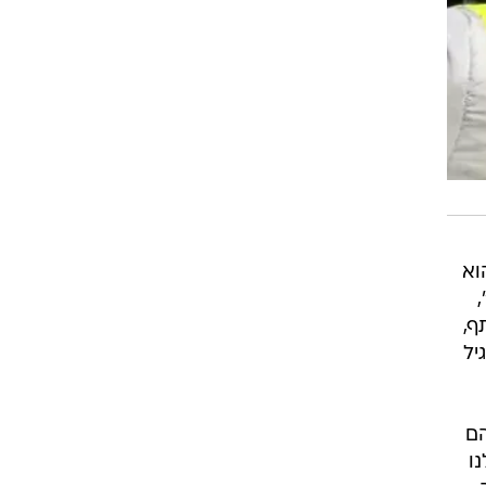
ן הוא
ף,
יל
הם
ו