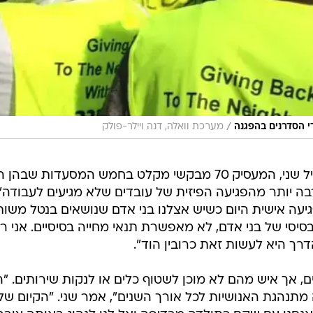
/
י הסדרנים בהפגנה
מערכת וואלה, דנה ויילר-פולק
בין הנואמים בהפגנה היה גם השף אייל שני, המעסיק 70 מבקשי מקלט בחמש המסעדות שבה
בה יותר מהפגיעה הפיזית של עובדים שלא מגיעים לעבודה",
גיעה אישית היום כשיש אצלנו בני אדם שנושאים בנטל משות
סי של בני אדם, לא מאפשרת תנאי מחייה בסיסיים. אני רג
ך היא לעשות זאת כרובין הוד".
ם, אך איש מהם לא מוכן לשטוף כלים או לנקות שירותים. "
מתנהגת האנושיות לכל אורך השנים", אמר שני. "הקיום שלנ