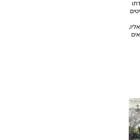
דתו
טים
יו,
אים