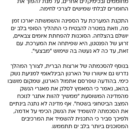
מחוממים ובכימיקלים אחרים, על מנת להפוך את
החומרים לבלתי שמישים לצרכי לחימה.
התקנת המערכת על הספינה והשמשתה יארכו זמן
מה, וזאת במטרה להבטיח כי התהליך הסופי בלב ים
יושלם בהצלחה. הסוכנות להפחתת איומים צבאיים,
זרוע של הפנטגון, היא שפיתחה את המערכת. עם
זאת, עד כה לא נעשה בה שימוש "מבצעי".
בנוסף להסכמתה של ארצות הברית, לצורך המהלך
נדרש גם אישורו של הארגון הבינלאומי למניעת נשק
כימי. בהודעה שפרסם אתמול הארגון, שמקום מושבו
בהאג, נאמר כי המאמץ לסלק את מאגרי הנשק
מהמדינה המשוסעת "ממשיך להוות אתגר לנוכח
המצב הביטחוני בשטח". אף מדינה לא נתנה בינתיים
את הסכמתה להשמיד את הנשק הכימי על אדמה,
ולפיכך סביר כי התכנית להשמיד את המרכיבים
המסוכנים ביותר בלב ים תתממש.