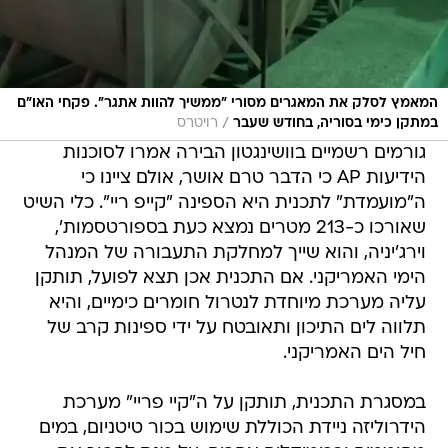
המאמץ לסלק את המאגרים מסורי "ממשיך להוות אתגר". פקחי האו"ם
/
במתקן כימי בסוריה, בחודש שעבר
רויטרס
גורמים רשמיים בוושינגטון הבירה אמרו לסוכנות
הידיעות AP כי הדבר טרם אושר, אולם ציינו כי
ה"מועמדת" לתכנית היא הספינה "קייפ ריי". כלי השיט
שאורכו כ-213 מטרים נמצא כעת בספורטסמות',
וירג'יניה, והוא שייך למחלקת התעבורה של המנהל
הימי האמריקני. אם התכנית אכן תצא לפועל, תותקן
עליה מערכת מיוחדת לנטרול חומרים כימיים, והיא
תלווה לים התיכון ותאובטח על ידי ספינות קרב של
חיל הים האמריקני.
במסגרת התכנית, תותקן על ה"קיי פריי" מערכת
הידרוליזה ניידת הכוללת שימוש בכור טיטניום, במים