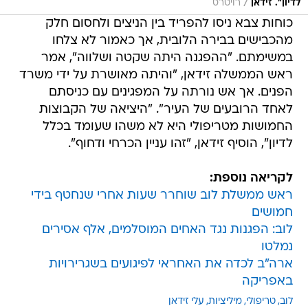
/
לדיון". זידאן
רויטרס
כוחות צבא ניסו להפריד בין הניצים ולחסום חלק
מהכבישים בבירה הלובית, אך כאמור לא צלחו
במשימתם. "ההפגנה היתה שקטה ושלווה", אמר
ראש הממשלה זידאן, "והיתה מאושרת על ידי משרד
הפנים. אך אש נורתה על המפגינים עם כניסתם
לאחד הרובעים של העיר". "היציאה של הקבוצות
החמושות מטריפולי היא לא משהו שעומד בכלל
לדיון", הוסיף זידאן, "זהו עניין הכרחי ודחוף".
לקריאה נוספת:
ראש ממשלת לוב שוחרר שעות אחרי שנחטף בידי
חמושים
לוב: הפגנות נגד האחים המוסלמים, אלף אסירים
נמלטו
ארה"ב לכדה את האחראי לפיגועים בשגרירויות
באפריקה
לוב
טריפולי
מיליציות
עלי זידאן