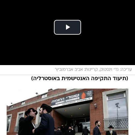
עריכה: גדי וינסטוק, קריינות: אביב אברמוביץ'
(תיעוד התקיפה האנטישמית באוסטרליה)