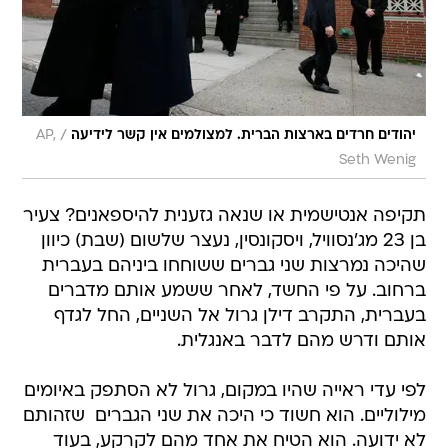
/
יהודים חרדים בארצות הברית. למצולמים אין קשר לידיעה
AP,
Seth Wenig
תקיפה אנטישמית או שנאה גזענית להיספאנים? צעיר
בן 23 מג'נסוויל, ויסקונסין, נעצר שלשום (שבת) כיוון
שהיכה נמרצות שני גברים ששוחחו ביניהם בעברית
ברחוב. על פי החשד, לאחר ששמע אותם מדברים
בעברית, התקרב דילן גרול אל השניים, החל לגדף
אותם ודרש מהם לדבר באנגלית.
לפי עדי ראייה שהיו במקום, גרול לא הסתפק באיומים
מילוליים. הוא חשוד כי היכה את שני הגברים  שזהותם
לא ידועה. הוא הטיח את אחד מהם לקרקע, בעוד