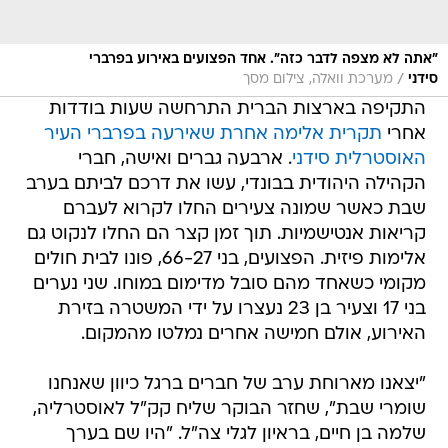
"אתה לא מצפה לדבר כזה". אחד הפצועים באירוע בפרברי
/
סידני
מערכת וואלה, צילום מסך
התקיפה בארצות הברית התרחשה שעות בודדות
אחרי
תקרית אלימה אחרת שאירעה בפרברי העיר
האוסטרלית סידני
. ארבעה גברים ואישה, חברי
הקהילה היהודית בבונדי, עשו את דרכם לביתם בערב
שבת כאשר שמונה צעירים החלו לקרוא לעברם
קריאות אנטישמיות. תוך זמן קצר הם החלו לנקוט גם
אלימות פיזית. הפצועים, בני 66-27, פונו לבית חולים
מקומי כשאחד מהם סובל מדימום במוחו. שני נערים
בני 17 וצעיר בן 23 נעצרו על ידי המשטרה בזירת
האירוע, אולם חמישה אחרים נמלטו מהמקום.
"יצאנו מארוחת ערב של חברים ברגל כיוון שאנחנו
שומרי שבת", שחזר הבוקר שליח קק"ל לאוסטרליה,
שלמה בן חיים, בראיון לגלי צה"ל. "היו שם בערך