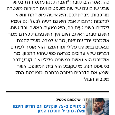
כהן, אמרה בתגובה: "הגברת זקן מתמודדת במשך
שבע שנים עם שלושה משפטים ועם חקירות משטרה
מורכבות. מבחינתכם, היא אישה מושחתת ונושא
לכתבות נרחבות אבל היא גם רעיה לבעל וגם אימא
לילדים. כשפוגעים בה, היא נפגעת. כאשר יורד גשם,
היא נרטבת. ראיתם היום איך היא נפגעת כאדם ממר
אולמרט. יחד עם זאת, מר אולמרט מעיד להגנתו
כנאשם במשפט פלילי ומן המצר הוא אומר לעיתים
דברים שלא ערוכים כנראה כפי שהוא התכוון. מר
אולמרט הוא נאשם במשפט פלילי ואינו קובע דבר
במשפט הזה. מי שקובע הוא בית המשפט, אשר
ישמע את הדברים בצורה נרחבת ומפורטת החל
משבוע הבא".
די, שילמתם מספיק
3 מנויים ב-75 שקלים וגם חודש חינם!
וואלה מובייל חוסכת המון