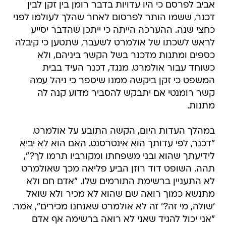
אביב לפרסם כי היו עדויות בדבר רומן בין זקן לבין
דכנר, ששמו הותר לפרסום לאחר שהלך לעולמו לפני
כחצי שנה. ההערכה הייתה כי ייתכן שהדבר יסייע
לראש לשכתו של אולמרט לשעבר, שתטען כי קיבלה
כספים ומתנות מדכנר בשל הקשר ביניהם, ולא
כשוחד עבור אולמרט. מנגד, דכנר העיד בבית
המשפט כי זקן ביקשה ממנו שיספר כי ניהל עמה
קשר רומנטי אם יתבקש להסביר מדוע קנה לה
מתנות.
במהלך העדות היום, הקשה התובע על אולמרט.
"דכנר, לפי עדותך הוא אינטרסנט. האם הוא לא יביא
לידיעתך שהוא ובני משפחתו ומקורביו תרמו לך?",
תהה. השופט דוד רוזן הביע פליאה מכך שאולמרט
לא התעניין ברשימת התורמים שלו. "אדם חם ולא
מתנשא כמוך רואה שם שהוא לא מכיר ולא שואל
'שולה, מי זה?' זה לא אולמרט שאנחנו מכירים", אמר.
"אני יכול להגיד שאני לא רואה ברשימה אף אדם