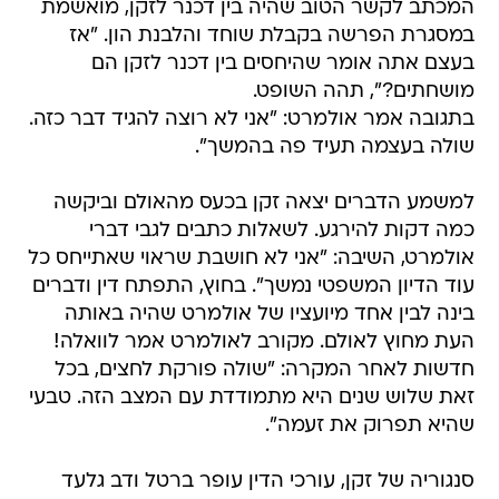
המכתב לקשר הטוב שהיה בין דכנר לזקן, מואשמת
במסגרת הפרשה בקבלת שוחד והלבנת הון. "אז
בעצם אתה אומר שהיחסים בין דכנר לזקן הם
מושחתים?", תהה השופט.
בתגובה אמר אולמרט: "אני לא רוצה להגיד דבר כזה.
שולה בעצמה תעיד פה בהמשך".
למשמע הדברים יצאה זקן בכעס מהאולם וביקשה
כמה דקות להירגע. לשאלות כתבים לגבי דברי
אולמרט, השיבה: "אני לא חושבת שראוי שאתייחס כל
עוד הדיון המשפטי נמשך". בחוץ, התפתח דין ודברים
בינה לבין אחד מיועציו של אולמרט שהיה באותה
העת מחוץ לאולם. מקורב לאולמרט אמר לוואלה!
חדשות לאחר המקרה: "שולה פורקת לחצים, בכל
זאת שלוש שנים היא מתמודדת עם המצב הזה. טבעי
שהיא תפרוק את זעמה".
סנגוריה של זקן, עורכי הדין עופר ברטל ודב גלעד