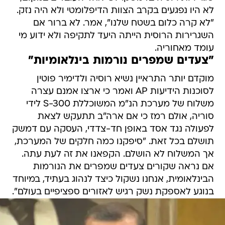
לא היו נפגעים בקרב הצוות הדיפלומטי ולא היה נזק.
"לא קרה כלום בשטח שלנו", אמר. לא ברור אם
השגרירות הרוסית הייתה היעד לתקיפה ולא ידוע מי
עומד מאחוריה.
"צעדים שמפרים נורמות בינלאומיות"
מוקדם יותר התראיין נשיא רוסיה ולדימיר פוטין
לסוכנות הידיעות AP ואמר כי ארצו אמנם עצרה
משלוח של מערכת הנ"מ המשוכללת S-300 לידי
סוריה, אולם רמז כי אם ארה"ב תתעקש לצאת
לפעולה נגד אסד באופן חד-צדדי, העסקה עם דמשק
תושלם בכל זאת. "סיפקנו כמה חלקים של המערכת,
אך המשלוח לא הושלם. הקפאנו את זה לעת עתה.
אם נראה שקורים צעדים שמפרים את הנורמות
הבינלאומית, אנחנו נשקול כיצד לנהוג בעתיד, במיוחד
בנוגע לאספקת נשק רגיש לאזורים ספציפיים בעולם".