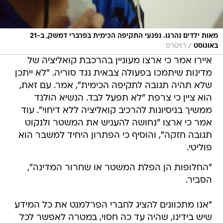
מאות ילדים נהרגו. נפגעי התקיפה הכימית בפרברי דמשק, ב-21
/
באוגוסט
רויטרס
איירו אמר כי ארצו מעוניין בהרכבת קואליציה של
מדינות שיתמכו בפעולה צבאית נגד סוריה. "לא ייתכן
שלא תהיה תגובה לתקיפה הכימית", אמר. עם זאת,
הוא ציין כי צרפת "לא תפעל לבד. הנשיא הולנד
ממשיך בניסיונות להרכיב קואליציה ללא דיחוי". עוד
אמר כי ארצו "נחושה להעניש את המשטר ולנקוט
תגובה חזקה", והוסיף כי הפתרון היחיד למשבר הוא
פוליטי.
"החלופות הן הפלת המשטר או שחרור המדינה",
הסביר.
"אנו מתכוונים להציג לחברי הפרלמנט את כל המידע
שיש בידינו, שהיה עד כה חסוי, במטרה לאפשר לכל