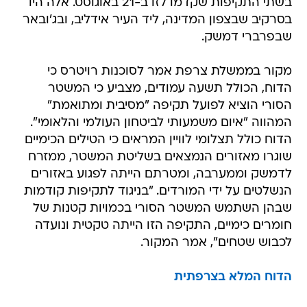
בשתי התקיפות שקדמו לזו ב-21 באוגוסט. אלה היו
בסרקיב שבצפון המדינה, ליד העיר אידליב, ובג'ובאר
שבפרברי דמשק.
מקור בממשלת צרפת אמר לסוכנות רויטרס כי
הדוח, הכולל תשעה עמודים, מצביע כי המשטר
הסורי הוציא לפועל תקיפה "מסיבית ומתואמת"
המהווה "איום משמעותי לביטחון העולמי והלאומי".
הדוח כולל תצלומי לוויין המראים כי הטילים הכימיים
שוגרו מאזורים הנמצאים בשליטת המשטר, ממזרח
לדמשק וממערבה, ומטרתם הייתה לפגוע באזורים
הנשלטים על ידי המורדים. "בניגוד לתקיפות קודמות
שבהן השתמש המשטר הסורי בכמויות קטנות של
חומרים כימיים, התקיפה הזו הייתה טקטית ונועדה
לכבוש שטחים", אמר המקור.
הדוח המלא בצרפתית