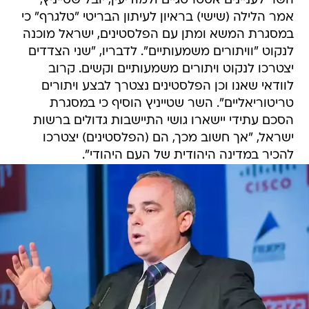
השר לעניינים אסטרטגיים ולמודיעין, יובל שטייניץ,
אמר הלילה (שישי) בראיון לעיתון הבריטי "טלגרף" כי
במסגרת המשא ומתן עם הפלסטינים, ישראל מוכנה
לנקוט "וויתורים משמעותיים". לדבריו, "שני הצדדים
יצטרכו לנקוט ויתורים משמעותיים וקשים. קרוב
לוודאי שאנו וכן הפלסטינים נצטרך לבצע ויתורים
טריטוריאליים". השר שטייניץ הוסיף כי במסגרת
הסכם עתידי יישארו גושי התיישבות גדולים ברשות
ישראל, "אך חשוב מכך, הם (הפלסטינים) יצטרכו
להכיר במדינה היהודית של העם היהודי".