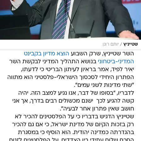
/
שטייניץ
יותם רונן
השר שטייניץ, שרק השבוע
הוצא מדיון בקבינט
המדיני-ביטחוני
בנושא התהליך המדיני לבקשת השר
יאיר לפיד, אמר בראיון לעיתון הבריטי כי לדעתו,
הפתרון היחידי לסכסוך הישראלי-פלסטיני הוא מתווה
"שתי מדינות לשני עמים".
לדבריו, "בסופו של דבר, אנו נגיע למצב הזה. יהיה
קשה להגיע לכך  ישנם מכשולים רבים בדרך, אך אני
חושב שאין פתרון אחר לבעיה".
שטייניץ הדגיש בדבריו כי על הפלסטינים להכיר לא
רק בזכות הקיום של מדינת ישראל, כי אם גם להכיר
בהגדרתה כמדינה יהודית. הוא הוסיף כי במסגרת
הסכם שלום עתידי בין הצדדים, על הפלסטינים לזנוח