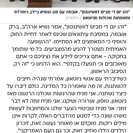
"זהו יום די מביש לוושינגטון". אובמה עם סגן הנשיא ביידן, גיפורדס
/
ומשפחות שכולות מניוטאון
רויטרס
"זהו יום די מביש לוושינגטון", אמר נשיא ארה"ב, ברק
אובמה, במסיבת עיתונאים שכינס לאחר דחיית החוק
והוסיף כי המאמצים לא הסתיימו. "ההשפעה
האמיתית תצטרך להגיע מהמצביעים. כל מי שתומך
בחקיקה - אתם צריכים ליידע את נציגיכם כי אתם
מאוכזבים וכי תפעלו בקלפי". הוא הדגיש כי "זה רק
הסיבוב הראשון.
כשדיברתי עם אנשי ניוטאון, אמרתי שנהיה חייבים
להשתנות, זה מה שאמרה כל המדינה. כולם דיברו על
כיצד נשתנה. אני מניח שהרגשות שכולנו הרגשנו מאז
ניוטאון, טוסון, אורורה ושיקגו, אני מניח שזה לא דבר
זמני. אני מניח שביטויי הצער שלנו והמחויבות לעשות
משהו שונה כדי למנוע מהדברים האלה לקרות אינן
מילים ריקות. מוקדם או מאוחר נעשה זאת, זיכרון
הילדים הללו מחייב זאת, וכך גם העם האמריקני".