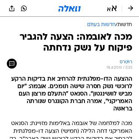
חדשות
/
חדשות בעולם
מכה לאובמה: הצעה להגביר
פיקוח על נשק נדחתה
רויטרס
18.4.2013 / 2:25
ההצעה הדו-מפלגתית להרחיב את בדיקות הרקע
לרוכשי נשק חסרה שישה תומכים. אובמה: "יום
מביש לוושינגטון". הסנאט "התעלם מרצון העם
האמריקני", אמרה חברת הקונגרס שנורתה
בראשה
מכה למלחמה של אובמה באלימות מזויינת: הסנאט
האמריקני דחה הלילה (חמישי) הצעה דו-מפלגתית