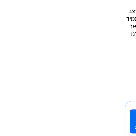
צב
מיד
אך
ו