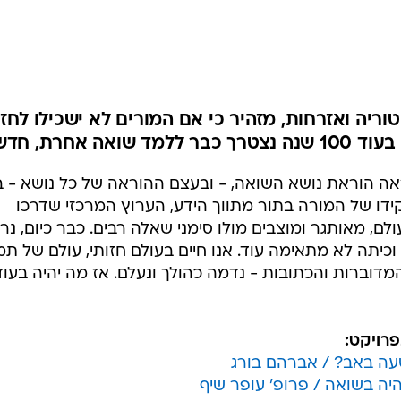
המייל האדום
וריה ואזרחות, מזהיר כי אם המורים לא ישכילו לחזו
ה אחרת, חדשה
ראה הוראת נושא השואה, - ובעצם ההוראה של כל נושא - ב
תפקידו של המורה בתור מתווך הידע, הערוץ המרכזי שדרכו
, מאותגר ומוצבים מולו סימני שאלה רבים. כבר כיום, נר
יתה לא מתאימה עוד. אנו חיים בעולם חזותי, עולם של תמ
מדוברות והכתובות - נדמה כהולך ונעלם. אז מה יהיה בעוד
פרויקט:
שעה באב? / אברהם בורג
היה בשואה / פרופ' עופר שיף