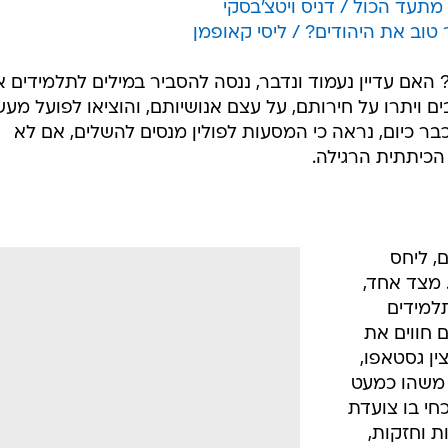
תעד הכול / דניס ויטצ'בסקי
 טוב את היהודים? / ליסי קאופמן
אם עדיין נעמוד ונדבר, ננסה להסביר במילים לתלמידים א
ים ויתרו על חירותם, על עצם אנושיותם, והוציאו לפועל מעש
בר כיום, נראה כי המסעות לפולין מנסים להשלים, אם לא
הכיתתית הרגילה.
, ליחס
מצד אחד,
תלמידים
 חווים את
ן גסטאפו,
 משהו כמעט
חי בו צועדת
ת וחזקות,