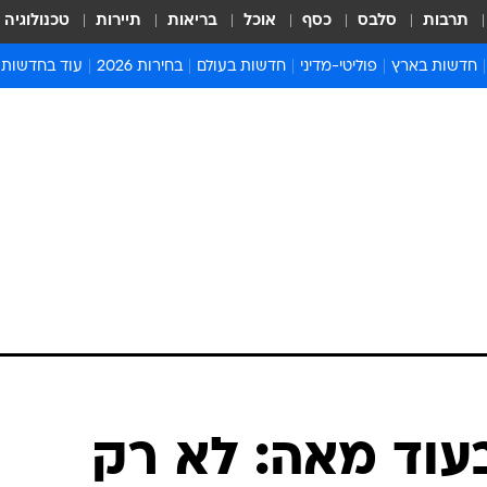
תרבות
סלבס
כסף
אוכל
בריאות
תיירות
טכנולוגיה
חדשות בארץ
פוליטי-מדיני
חדשות בעולם
בחירות 2026
עוד בחדשות
אירועים בארץ
פוליטיקה וממשל
המזרח התיכון
דעות ופרשנויו
חדשות פלילים ומשפט
יחסי חוץ
אירופה
סרי ושלזינגר
חינוך
אמריקה
פרויקטים מיוח
ישראלים בחו"ל
אסיה והפסיפיק
אסור לפספס
בריאות
אפריקה
מדע וסביבה
חברה ורווחה
הנחיות פיקוד 
ארכיון מדורים
זמני כניסת ש
לוח חופשות וח
לוח שנה
חדשות יהדות
עוד מאה: לא רק
חדשות המשפ