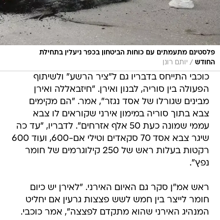
פלסטינם מתעמתים עם כוחות הביטחון בכפר ניעלין בתחילת
/
החודש
יותם רונן
כוכבי התייחס בדבריו גם ל"ציר הרשע" ולשיתוף
הפעולה בין סוריה, לבנון ואירן. "חיזבאללה ואירן
מבינים שגורלו של אסד נגזר", אמר. "הם מקימים
צבא בתוך סוריה במימון אירני שקוראים לו צבא
עממי שמונה כעת 50 אלף אזרחים". לדבריו, "עד כה
שיגר צבא אסד 70 סקאדים וטילי אם-600, ועוד 600
רקטות בעלות ראש של 250 קילוגרמים של חומר
נפץ".
ראש אמ"ן סקר גם האיום האירני. "לאירן יש כיום
חומר לייצר בין חמש לשש פצצות גרעין אם יחליט
המנהיג האירני שהוא מתקדם לפצצה", אמר כוכבי.