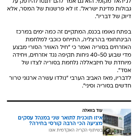
לג'יהאד מקומי. הוא גם אמר להם 'תנסו להידפק על
גבולות מדינת ישראל'. זו לא פרשנות של המסר, אלא
דיוק של דבריו".
בפתח נאומו בכנס, המתקיים זה כמה ימים במרכז
הבינתחומי בהרצליה, התייחס כוכבי למלחמת
האזרחים בסוריה ואמר כי "חיל האוויר הסורי מבצע
מדי שבוע 40-50 גיחות תקיפה נגד אזרחים, ויחידה
מיוחדת של חיזבאללה נלחמת בסוריה לצדו של
אסד".
לדבריו, מאז האביב הערבי "נולדו עשרה ארגוני טרור
חדשים בסוריה וסיני".
עוד בוואלה
איזו תוכנית לתואר שני במנהל עסקים
מציעה הכי הרבה קורסי בחירה?
בשיתוף הקריה האקדמית אונו