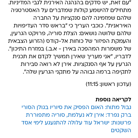
"עם זאת, יש סדקים בהנהגה האירנית לגבי המדיניות.
מתחילים להישמע קולות שמדברים על האסטרטגיה
שלהם שמזמינה להם סנקציות על החברה
האיראנית". כוכבי העריך כי "בראש סדר העדיפויות
שלהם שלושה נושאים: הצלת סוריה, פרויקט הגרעין,
והעמקת הפיזור של כוחות אל-קודס (הזרוע הצבאית
של משמרות המהפכה באירן - א.ב.) במזרח התיכון".
לדבריו, "אני מעריך שאירן תמשיך לקדם את תכנית
הגרעין על אף הסנקציות. אירן לא רואה סבירות
לתקיפה ברמה גבוהה על מתקני הגרעין שלה".
(עדכון ראשון: 11:15)
לקריאה נוספת
גבול מתוח: האום הפסיק את סיוריו בגולן הסורי
ברק נפרד: אירן לא נעלמת, סוריה מתפוררת
פרשנות: ישראל עוד עלולה להתגעגע לימי אסד
השקטים