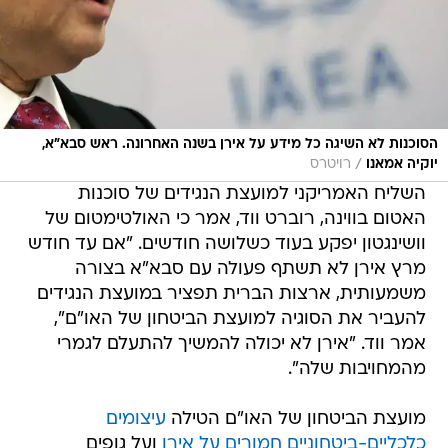
הסוכנות לא השיגה כל מידע על אירן בשנה האחרונה. ראש סבא"א,
/
יוקיה אמאנו
רויטרס
השליח האמריקני למועצת הנגידים של סוכנות
האטום בווינה, רוברט ווד, אמר כי האולטימטום של
וושינגטון יפקע בעוד כשלושה חודשים. "אם עד חודש
מרץ אירן לא תשתף פעולה עם סבא"א בצורה
משמעותית, ארצות הברית תפציר במועצת הנגידים
להעביר את הסוגיה למועצת הביטחון של האו"ם",
אמר ווד. "אירן לא יכולה להמשיך להתעלם לגמרי
מהמחויבות שלה".
מועצת הביטחון של האו"ם הטילה
עיצומים
כלכליים-ביטחוניים חמורים על אירן
ועל גופים