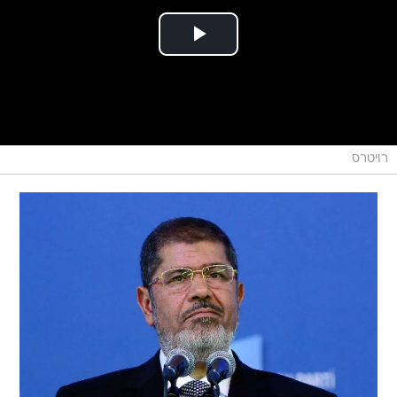
רויטרס