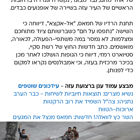
של אחד מהם, גבר מבוגר, נקשרה ונגררה ברחובות
הראשיים של העיר עזה בשיירה של אופנועים כבדים.
תחנת הרדיו של חמאס, "אל-אקצא", דיווחה כי
השישה "נתפסו על חם" כשברשותם ציוד מתוחכם
ומצלמות. לא נמסר במה משתפי-הפעולה, לכאורה,
מואשמים. כתב חדשות החוץ של רשת סקיי,
סטיוארט רמזי, דיווח כי הגופות הושלכו לאחר מכן
בכיכר מרכזית בעזה, וכי אמבולנסים נקראו למקום
כדי לפנותן.
מבצע עמוד ענן ברצועת עזה
-
עידכונים שוטפים
נשיא מצרים: תוצאות חיוביות לשיחות - כבר הערב
נתניהו: צה"ל השמיד את רוב הרקטות
ארוכות-הטווח
השר כץ לוואלה! חדשות: חמאס מנצל את המגעים