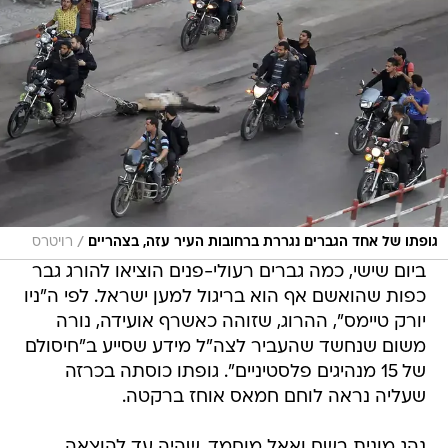
/
גופתו של אחד הגברים נגררת ברחובות העיר עזה, בצהריים
רויטרס
ביום שישי, כמה גברים רעולי-פנים הוציאו להורג גבר
כפות שהואשם אף הוא בריגול למען ישראל. לפי ה"ניו
יורק טיימס", ההרוג, שזוהה כאשרף אועידה, נורה
משום שנחשד שהעביר לצה"ל מידע שסייע ב"חיסולם
של 15 מנהיגים פלסטיניים". גופתו כוסתה בכרזה
שעליה נראה לוחם חמאס אוחז ברקטה.
נהג מונית בשם ואאל מוחמד, שהיה עד להוצאה