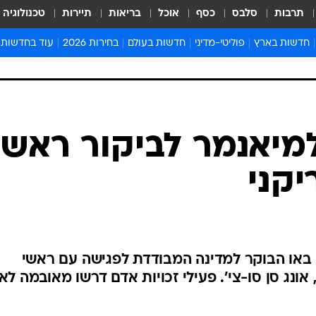
תרבות
סלבס
כסף
אוכל
בריאות
תיירות
טכנולוגיה
חדשות בארץ
פוליטי-מדיני
חדשות בעולם
בחירות 2026
עוד בחדשות
אירועים בארץ
פוליטיקה וממשל
המזרח התיכון
דעות ופרשנויו
חדשות פלילים ומשפט
יחסי חוץ
אירופה
סרי ושלזינגר
חינוך
אמריקה
פרויקטים מיוח
ישראלים בחו"ל
אסיה והפסיפיק
אסור לפספס
מיאנמר לביקור ראשו
בריאות
אפריקה
מדע וסביבה
קני
חברה ורווחה
הנחיות פיקוד 
ארכיון מדורים
זמני כניסת ש
לוח חופשות וח
 באו הבוקר למדינה המבודדת לפגישה עם ראשי
לוח שנה
אונג סן סו-צי'. פעילי זכויות אדם דרשו מאובמה לא
חדשות יהדות
חדשות המשפ