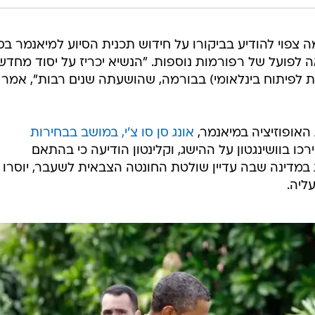
צפוי להודיע בביקורו על חידוש תכנית הסיוע למיאנמר בס
הוצאה לפועל של רפורמות נוספות. "הנשיא יכריז על יסוד מחד
האמריקנית לפיתוח בינלאומי) בבורמה, שהושעתה שנים רבות", אמר
האופוזיציה במיאנמר,
אונג סן סו צ'י, במושב בבחירות
כו בוושינגטון על ההישג, וקלינטון הודיעה כי בהתאם
מדינה שבה עדיין שולטת החונטה הצבאית לשעבר, יוסרו
ליה.