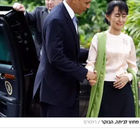
/
 מחוץ לביתה, הבוקר
רויטרס