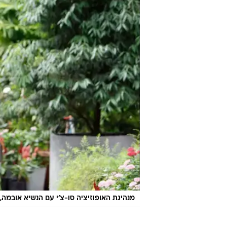
מנהיגת האופוזיציה סו-צ'י עם הנשיא אובמה,