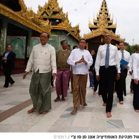
/
של מנהיגת האופוזיציה אונג סן סו צ'י
רויטרס