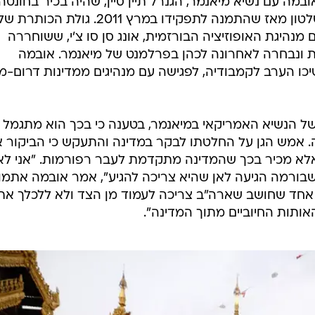
במה עם נשיא מיאנמר, הגנרל תיין סיין, שהיה בכיר בחונטה
הצבאית אך דאג לקדם רפורמות בשלטון מאז שהתמנה לתפקידו במרץ 2011. גולת הכותרת 
נהיגת האופוזיציה הבורזמית, אונג סן סו צ'י, ששוחררה
 ונבחרה לאחרונה לכהן בפרלמנט של מיאנמר. אובמה
שיכו הערב לקמבודיה, לפגישה עם מנהיגים ממדינות דרום-מ
ו של הנשיא האמריקאי במיאנמר, בטענה כי בכך הוא מתגמל 
אמש הגן על החלטתו לבקר במדינה והתעקש כי הביקור אי
לא מכיר בכך שהמדינה מתקדמת לעבר רפורמות. "אני לא
ורמה הגיעה לאן שהיא צריכה להגיע", אמר אובמה אתמו
א אחד שחושב שארה"ב צריכה לעמוד מן הצד ולא ללכלך את
אותות החיוביים מתוך המדינה".