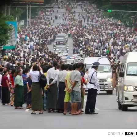
/
יאנגון
רויטרס