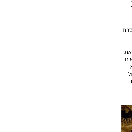
של
זרח
את
נו
ל