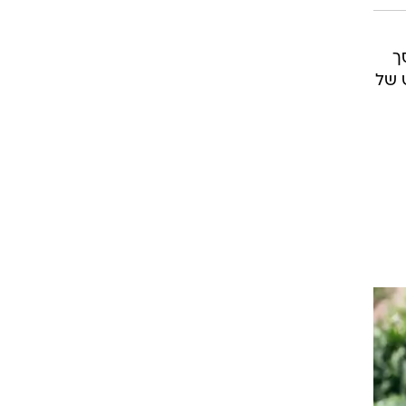
ך
ש של