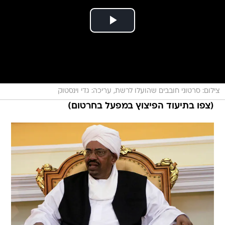
צילום: סרטוני חובבים שהועלו לרשת, עריכה: גדי וינסטוק
(צפו בתיעוד הפיצוץ במפעל בחרטום)