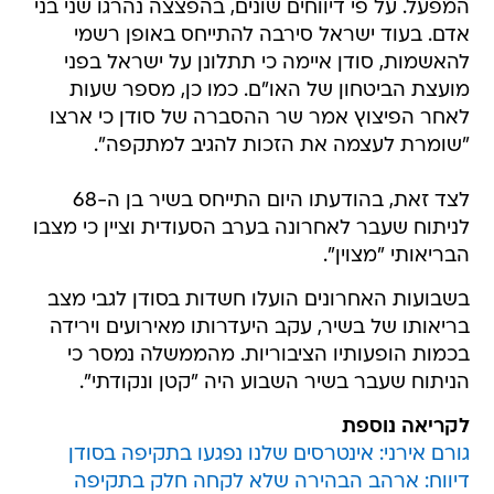
המפעל. על פי דיווחים שונים, בהפצצה נהרגו שני בני
אדם. בעוד ישראל סירבה להתייחס באופן רשמי
להאשמות, סודן איימה כי תתלונן על ישראל בפני
מועצת הביטחון של האו"ם. כמו כן, מספר שעות
לאחר הפיצוץ אמר שר ההסברה של סודן כי ארצו
"שומרת לעצמה את הזכות להגיב למתקפה".
לצד זאת, בהודעתו היום התייחס בשיר בן ה-68
לניתוח שעבר לאחרונה בערב הסעודית וציין כי מצבו
הבריאותי "מצוין".
בשבועות האחרונים הועלו חשדות בסודן לגבי מצב
בריאותו של בשיר, עקב היעדרותו מאירועים וירידה
בכמות הופעותיו הציבוריות. מהממשלה נמסר כי
הניתוח שעבר בשיר השבוע היה "קטן ונקודתי".
לקריאה נוספת
גורם אירני: אינטרסים שלנו נפגעו בתקיפה בסודן
דיווח: ארהב הבהירה שלא לקחה חלק בתקיפה