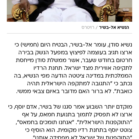
/
הנשיא אל-בשיר
רויטרס
נשיא סודן, עומר אל-בשיר, הבטיח היום (חמישי) כי
ארצו תגיב בעוצמה לפיצוץ במפעל הנשק בבירה
חרטום בחודש שעבר, אשר ממשלת סודן מייחסת
לתקיפה אווירית מצד ישראל. תחנת הרדיו
הממלכתית במדינה ציטטה הודעה מפי הנשיא, בה
נכתב כי "התגובה למתקפה הישראלית תהיה
כואבת". לא ברור האם מדובר באיום צבאי ממשי.
מוקדם יותר השבוע אמר סגנו של בשיר, אדם יוסף, כי
ארצו לא תפסיק לתמוך בתנועת חמאס, על אף
"התוקפנות הישראלית". "אנחנו תומכים בחמאס",
צוטט יוסף בתחנת רדיו מקומית. הוא הוסיף כי
"התוקפנות של ישראל לא מפחידה אותנו".