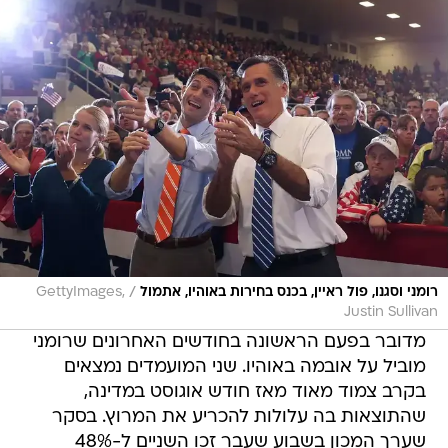
/
רומני וסגנו, פול ראיין, בכנס בחירות באוהיו, אתמול
GettyImages,
Justin Sullivan
מדובר בפעם הראשונה בחודשים האחרונים שרומני
מוביל על אובמה באוהיו. שני המועמדים נמצאים
בקרב צמוד מאוד מאז חודש אוגוסט במדינה,
שהתוצאות בה עלולות להכריע את המרוץ. בסקר
שערך המכון בשבוע שעבר זכו השניים ל-48%