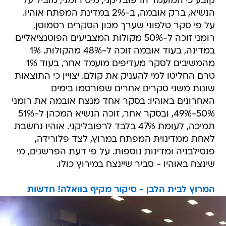
קובע כי המועמד הרפובליקני, מיט רומני, מוביל על
הנשיא, ברק אובמה, ב-2% במדינת המפתח אוהיו.
על פי סקר טלפוני שערך מכון הסקרים רסמוסן,
רומני זוכה ל-50% מקולות המצביעים הפוטנציאליים
במדינה, בעוד אובמה זוכה ל-48% מהקולות. 1%
מהמשיבים לסקר מעדיפים מועמד אחר, בעוד 1%
טרם החליטו למי להעניק את קולם. יצויין כי התוצאות
שונות משני סקרים אחרים שפורסמו בימים
האחרונים באוהיו: בסקר אחד מנצח אובמה את רומני
50%-49%, ובסקר אחר, זוכה הנשיא המכהן ל-51%
תמיכה, לעומת 47% בלבד לרפובליקני. אוהיו נחשבת
לאחת ממדינוית המפתח במרוץ, לצד פלורידה,
פנסילבניה ומדינות נוספות. על פי דעת הפרשנים, מי
שינצח באוהיו - סביר שיינצח במירוץ כולו.
המרוץ לבית הלבן - סיקור מקיף בוואלה! חדשות