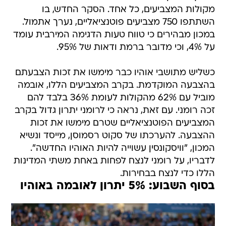
מקולות המצביעים, כל אחד. הסקר החדש, בו
השתתפו 750 מצביעים פוטנציאליים, נערך אתמול.
במכון מבהירים כי טווח טעות הדגימה המירבית עומד
על 4%, וכי מדובר ברמת ודאות של 95%.
כשליש מתושבי אוהיו כבר מימשו את זכות הצבעתם
בהצבעה המוקדמת. בקרב המצביעים הללו, אובמה
מוביל עם 62% מהקולות לעומת 36% בלבד להם
זכה רומני. עם זאת, נראה כי לרומני יתרון גדול בקרב
המצביעים הפוטנציאליים שטרם מימשו את זכות
ההצבעה. להערכתו של סקוט רסמוסן, מייסד ונשיא
המכון, "וויסקונסין עשוייה להיות האוהיו החדשה".
לדבריו, על רומני לנצח לפחות באחת משתי המדינות
הללו כדי לנצח בבחירות.
בסוף השבוע: 5% יתרון לאובמה באוהיו