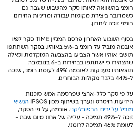
כי אובמה הוא האחד. מדובר בעלייה של 5% לטובת
רומני בהשוואה לאותו סקר מהשבוע שעבר. גם
כשמדובר ביצירת מקומות עבודה ומדיניות החירום
רומני זוכה ליתרון.
בסוף השבוע האחרון פרסם המגזין TIME סקר לפיו
אובמה מוביל על רומני ב-5% באוהיו. בסקר השתתפו
תושבי אוהיו אשר הצביעו בהצבעה המוקדמת וכאלה
שהצהירו כי ישתתפו בבחירות ב-6 בנובמבר.
תוצאותיו מעניקות לאובמה 49% לעומת רומני, שזכה
ל-44% בלבד מקולות הבוחרים.
על פי סקר כלל-ארצי שפרסמה אמש סוכנות
הידיעות רויטרס ונערך בשיתוף מכון IPSOS
הנשיא
מוביל על יריבו הרפובליקני
. אובמה, על פי הסקר,
זוכה ל-49% תמיכה - עלייה של אחוז מיום שבת -
לעומת 46% תמיכה לרומני.