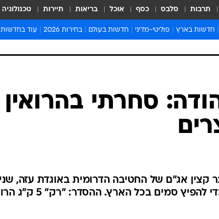
תרבות
סלבס
כסף
אוכל
בריאות
תיירות
טכנולוגיה
חדשות בארץ
פוליטי-מדיני
חדשות בעולם
בחירות 2026
עוד בחדשות
אירועים בארץ
פוליטיקה וממשל
המזרח התיכון
דעות ופרשנויו
חדשות פלילים ומשפט
יחסי חוץ
אירופה
סרי ושלזינגר
חינוך
אמריקה
פרויקטים מיוח
ישראלים בחו"ל
אסיה והפסיפיק
אסור לפספס
ודה: סחרתי בהרואין
בריאות
אפריקה
מדע וסביבה
רים
חברה ורווחה
הנחיות פיקוד 
ארכיון מדורים
זמני כניסת ש
לוח חופשות וח
ר קצין אג"ם של החטיבה הדרומית באוגדת עזה, שני
לוח שנה
את מעורבותו בסיכול הברחות כדי להפיץ סמים בכל הארץ. ההסד
חדשות יהדות
חדשות המשפ