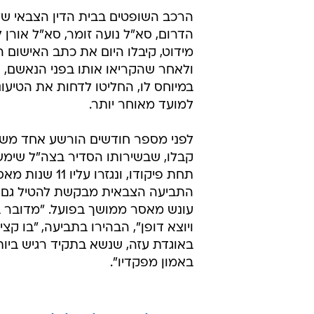
הרכב השופטים בבית הדין הצבאי של
הדרום, סא"ל נועה זומר, סא"ל אורן לב
מידוט, קיבלו היום את כתב האישום ה
ולאחר שהקריאו אותו בפני הנאשם, 
במיוחס לו, החליטו לדחות את הטיעונ
למועד מאוחר יותר.
לפני מספר חודשים הורשע אחד משו
קבלו, שבשירותו הסדיר בצה"ל שימ
תחת פיקודו, ונגזרו עליו 1
התביעה הצבאית מבקשת להטיל גם 
עונש מאסר ממושך בפועל. "מדובר ב
ויוצא דופן", הבהירו בתביעה, "בו קצין
באוגדת עזה, שנשא בתקיד רגיש ביות
באמון מפקדיו".