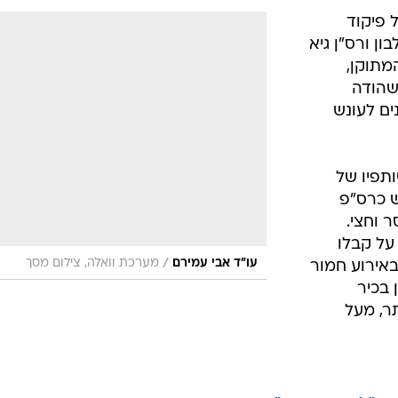
 פיקוד
ון ורס"ן גיא
מתוקן,
שהודה
ים לעונש
תפיו של
ש כרס"פ
1 שנות מאסר וחצי.
על קבלו
/
עו"ד אבי עמירם
מערכת וואלה, צילום מסך
אירוע חמור
 בכיר
ר, מעל