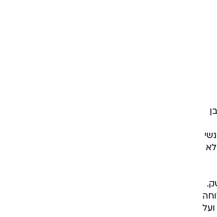
ן
שי
לא
ק.
וחה
ועל