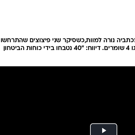
המייל האדום
מכתביה נורה למוות,כשסיקר שני פיצוצים שהתרחשו
במטה הצבא בדמשק, בהם נהרגו 4 שומרים. דיווח: "40 נטבחו בידי כוחות הביטחון