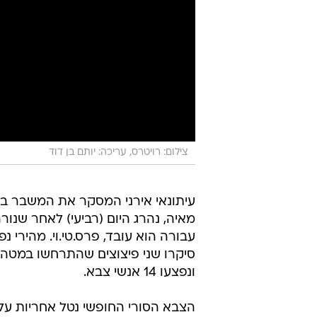
צילום: רויטרס, עריכה: יותם בן דוד
עיתונאי אירני המסקר את המשבר בס
מאיה, נהרג היום (רביעי) לאחר שנור
עבורה הוא עובד, פרס.טי.וי. מהירי 
ונפצעו 14 אנשי צבא.
הצבא הסורי החופשי נטל אחריות על ה