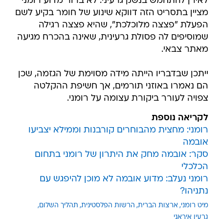
לאירן להתחמש בנשק גרעיני. לא ברור מדוע רומני
מציין בתסריט הזה דווקא שינוע של חומר בקיע לשם
הפעלת "פצצה מלוכלכת", שהיא פצצה רגילה
שמוסיפים לה פסולת גרעינית, שאינה בהכרח מגיעה
מאתר צבאי.
ייתכן שבדבריו הייתה מידה מסוימת של הגזמה, שכן
הם נאמרו באוזני תורמים, אך חשיפת ההקלטה
צפויה לעורר ביקורת עצומה על רומני.
לקריאה נוספת
רומני: מחצית מהבוחרים קורבנות וממילא יצביעו
אובמה
סקר: אובמה מחק את היתרון של רומני בתחום
הכלכלי
רומני נעלב: מדוע אובמה לא מוכן להיפגש עם
נתניהו?
מיט רומני
ארצות הברית
הרשות הפלסטינית
תהליך השלום
גרעין איראני