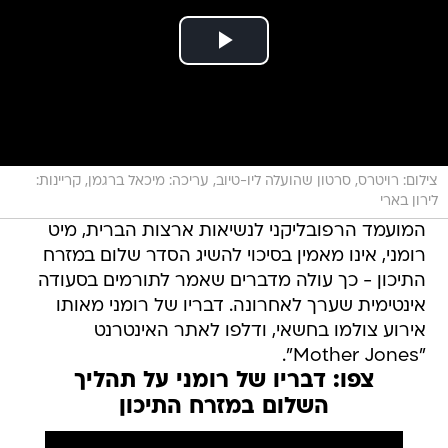
צילום: רויטרס, סרטון שהועלה ליו-טיוב, עריכה: מיכאל ברגמן, קריינות:
לירון בארי
המועמד הרפובליקני לנשיאות ארצות הברית, מיט
רומני, אינו מאמין בסיכוי להשיג הסדר שלום במזרח
התיכון - כך עולה מדברים שאמר לתורמים בסעודה
אינטימית שערך לאחרונה. דבריו של רומני מאותו
אירוע צולמו בחשאי, ודלפו לאתר האינטרנט
"Mother Jones".
צפו: דבריו של רומני על תהליך
השלום במזרח התיכון