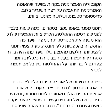
הקונסוליה האמריקנית בקהיר, בשעה שהאומה
האמריקנית התאבלה על רצח השגריר בלוב,
כריסטופר סטיבנס, ושלושה מאנשי צוותו.
רומני מפגר באופן עקבי בסקרים, וכמה שעות בלבד
לפני שפורסמה ההקלטה, הכריז צוות הקמפיין שלו כי
הוא משנה את אסטרטגיית הקמפיין, שעד כה
התמקדה בהכפשות כלפי אובמה. כעת, צפוי רומני
להציג יותר חלקים מהמצע שלו, שעד עתה היה בגדר
מסתורין והתמקד בעיקר בביקורת כלכלית. רומני
צפוי גם לדבר יותר על ההחלטות שיקבל אם יתמנה
לנשיא.
במטה הבחירות של אובמה הגיבו בהלם לציטוטים
שנאמרו בסרטון. "מדהים כיצד מועמד לנשיאות
ארצות הברית הולך מאחורי דלתות סגורות, ומצהיר
בפני קבוצה של תורמים עשירים שחצי מהאמריקנים
רואים עצמם כ'קורבנות"', נכתב בהצהרה שפרסם