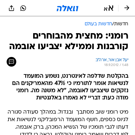
חדשות
/
חדשות בעולם
רומני: מחצית מהבוחרים
קורבנות וממילא יצביעו אובמה
יעל אבן אור, ארה"ב
18.9.2012 / 1:48
בהקלטת שדלפה לאינטרנט, נשמע המועמד
לנשיאות אומר לתורמיו כי 47% מהאמריקנים הם
נזקקים שיצביעו לאובמה, "לא משנה מה. רומני
מודה כעת: דבריי לא נאמרו באלגנטיות
מיט רומני שוב מסתבך  ובגדול. במהלך סעודה סגורה
לגיוס כספים, חשף המועמד הרפובליקני לנשיאות את
דעתו לגבי תומכיו של הנשיא המכהן, ברק אובמה.
לפי דברים שאמר רומני והוקלטו, נראה כי לדידו,