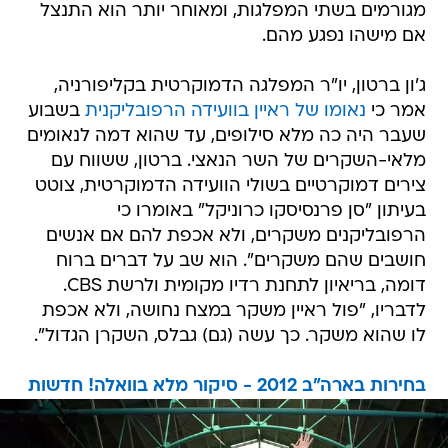
מגורמים בשתי המפלגות, ומאוחר יותר הוא התנצל
אם מישהו נפגע מהם.
ג'ון ברטון, יו"ר המפלגה הדמוקרטית בקליפורניה,
אמר כי
נאומו של ראיין בוועידה הרפובליקנית
בשבוע
שעבר היה כה מלא סילופים, עד שהוא דמה לנאומים
מלאי-השקרים של השר הנאצי. ברטון, ששווח עם
צירים דמוקרטיים בשולי הוועידה הדמוקרטית, צוטט
בעיתון "סן פרנסיסקו כרוניקל" באומרו כי
הרפובליקנים משקרים, ולא אכפת להם אם אנשים
חושבים שהם משקרים". הוא שב על דברים ברוח
דומה, בריאיון לתחנת רדיו מקומית ולרשת CBS.
לדבריו, "פול ראיין משקר במצח נחושה, ולא אכפת
לו שהוא משקר. כך עשה (גם) גבלס, השקרן הגדול".
בחירות בארה"ב 2012 - סיקור מלא בוואלה! חדשות