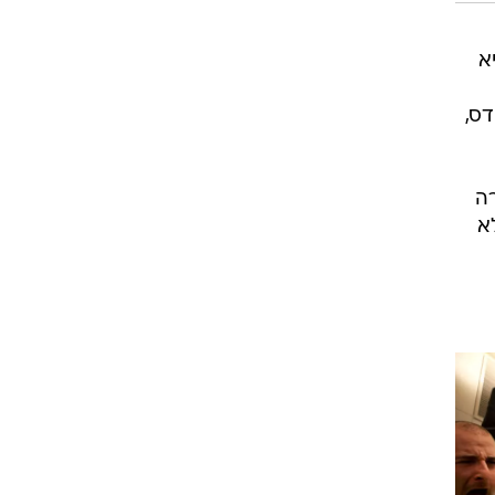
א
שבירתה אל-קודס,
ה
א