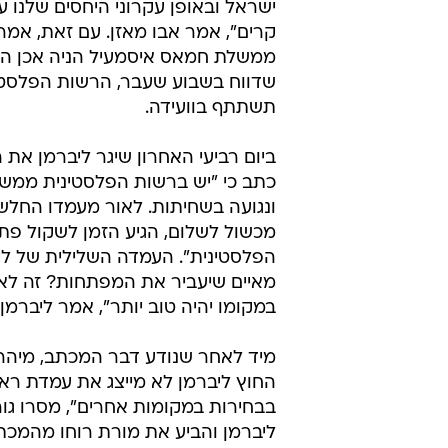
ישראל ובאופן עקרוני היחסים שלנו ע
קרים", אמר אבו מאזן. עם זאת, אמר
ממשלת חמאס איסמעיל הניה אכן הוז
שדווח בשבוע שעבר, הרשות הפלסטי
תשתתף בוועידה.
ביום רביעי האחרון שיגר ליברמן את 
כתב כי "יש ברשות הפלסטינית ממשל
ונגועה בשחיתות. לאור מעמדו החלש
מכשול לשלום, הגיע הזמן לשקול פתר
הפלסטינית". העמדה השלילית של לי
מאיים שיעביר את המפתחות? זה לא אי
במקומו יהיה טוב יותר", אמר ליברמן
מיד לאחר שנודע דבר המכתב, מיהר 
החוץ ליברמן לא מייצג את עמדת 
בבחירות במקומות אחרים", מסרו גו
ליברמן והביע את מורת רוחו מהמכתב