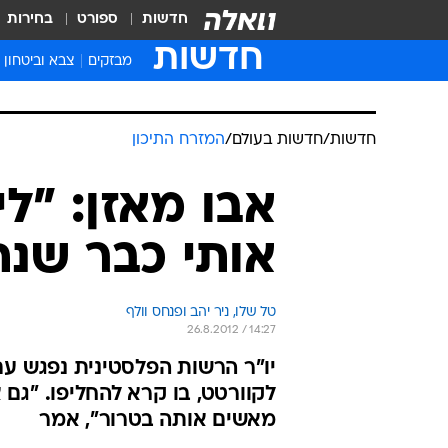
חדשות
ספורט
בחירות
חדשות
מבזקים
צבא וביטחון
חדשות
/
חדשות בעולם
/
המזרח התיכון
אבו מאזן: "ל
אותי כבר שנת
טל שלו, ניר יהב ופנחס וולף
26.8.2012 / 14:27
יו"ר הרשות הפלסטינית נפגש ע
לקוורטט, בו קרא להחליפו. "גם
מאשים אותה בטרור", אמר