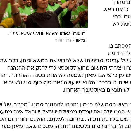
ם טהרן
 כי אם ראש
מן כפי
נית לא
"הפנייה לאו"ם היא לא תחליף למשא ומתן".
/
גלאון
דרור עינב
המכתב בו
ה רודנית
 של עבאס ומדיניותו שלא לחדש את המשא ומתן, דבר שהו
ון יצירתי ולחשוב מחוץ לקופסא כדי לחזק את ההנהגה
ברמן כלפי אבו מאזן נשמעה לא אחת בשנה האחרונה. "הו
ום, זו ברכה והלוואי שיעשה זאת סוף סוף. מי שלא יבוא
 לעיתונאים באוקטובר האחרון.
ראש הממשלה בנימין נתניהו להתנער ממנו. "מכתבו של ש
ראש הממשלה ואת עמדת ממשלת ישראל. ישראל אינה מתע
רמים בלשכת נתניהו, בתגובה למכתב. הוא גם שוחח עם הש
, ולדברי גורמים בלשכתו "נתניהו מסכים שאבו מאזן מערי