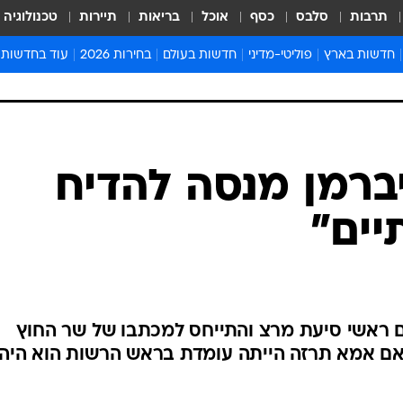
תרבות
סלבס
כסף
אוכל
בריאות
תיירות
טכנולוגיה
חדשות בארץ
פוליטי-מדיני
חדשות בעולם
בחירות 2026
עוד בחדשות
אירועים בארץ
פוליטיקה וממשל
המזרח התיכון
דעות ופרשנויו
חדשות פלילים ומשפט
יחסי חוץ
אירופה
סרי ושלזינגר
חינוך
אמריקה
פרויקטים מיוח
ישראלים בחו"ל
אסיה והפסיפיק
אסור לפספס
יברמן מנסה להדיח
בריאות
אפריקה
מדע וסביבה
יים"
חברה ורווחה
הנחיות פיקוד 
ארכיון מדורים
זמני כניסת ש
לוח חופשות וח
ם ראשי סיעת מרצ והתייחס למכתבו של שר החוץ
לוח שנה
 אם אמא תרזה הייתה עומדת בראש הרשות הוא היה
חדשות יהדות
חדשות המשפ