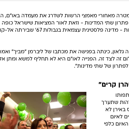
מטרה מאחורי מאמצי הרשות לשדרג את מעמדה באו"ם, הי
תרון שתי המדינות - וזאת לאור המציאות שישראל כופה
בשטח. "אני דבק בפתרון שתי המדינות - מדינה פלסטינית עצמאית בגבולות 67' 
גלאון, כינתה בפגישה את מכתבו של ליברמן "מביך" ואמר
לום זה לצד זה. הפנייה לאו"ם היא לא תחליף למשא ומתן אל
פתרון של שתי מדינות".
הרן קרים"
פותו
דהות שתערך
 באירן לא
ם לאיום
 האיום כלפי