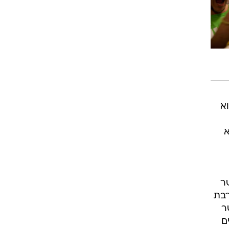
א
א
ר
רבת
ר
ם