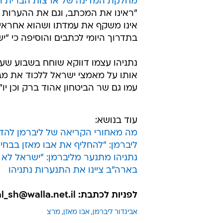
מחלקת המדינה של ארצות הברית הד
"ראינו את המכתב, וגם את ההערות
אינו משקף את עמדתו ושהוא אחראי ל
בתדרוך היומי לכתבים והוסיפה כי "יש
נתניהו עצמו דווקא שוחח בשבוע שעבר
אותו על מאמצי ישראל ללכוד את מבצע
עמו גם שר הביטחון אהוד ברק וכן יו"
עוד בנושא:
מה מאחורי הקריאה של ליברמן להדי
ליברמן: "להחליף את אבו מאזן בבחי
נתניהו מתנער מליברמן: "ישראל לא
בארה"ב ציינו את התנערות נתניהו
לפניות לכתבת: tal_sh@walla.net.il
אביגדור ליברמן
אבו מאזן
מרצ