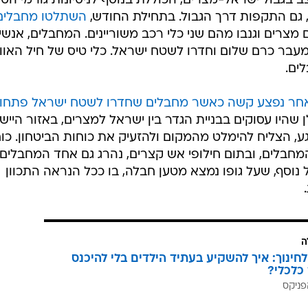
גבול ישראל-מצרים, הכוללת בנוסף לניסיונות גורמי הטר
, גם התקפות דרך הגבול. בתחילת החודש,
השתלטו מחבלים
1 שוטרים מצרים וגנבו מהם שני כלי רכב משוריינים. המחבלים, אנשי
מעבר כרם שלום וחדרו לשטח ישראל. כלי טיס של חיל האווי
ים.
אחר נפצע קשה כאשר מחבלים שחדרו לשטח ישראל פתחו
 שהיו עסוקים בבניית הגדר בין ישראל למצרים, באזור הייש
ע, הצליח להימלט מהמקום ולהזעיק את כוחות הביטחון. כו
חבלים, ובתום חילופי אש קצרים, נהרג גם אחד המחבלים.
וסף, שעל גופו נמצא מטען חבלה, בו ככל הנראה התכוון
ה
לחינוך: איך להשקיע בעתיד הילדים בלי להיכנס
כלכלי?
פניקס