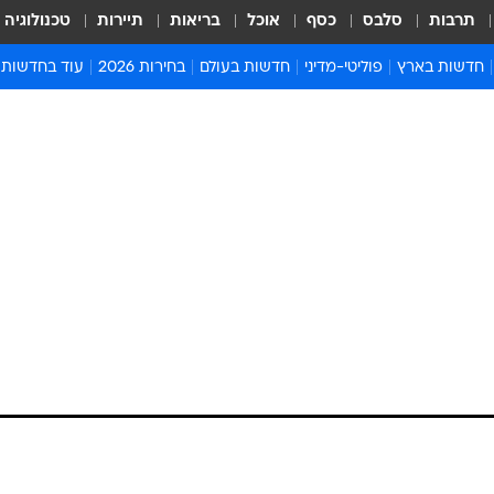
תרבות
סלבס
כסף
אוכל
בריאות
תיירות
טכנולוגיה
חדשות בארץ
פוליטי-מדיני
חדשות בעולם
בחירות 2026
עוד בחדשות
אירועים בארץ
פוליטיקה וממשל
המזרח התיכון
דעות ופרשנויו
חדשות פלילים ומשפט
יחסי חוץ
אירופה
סרי ושלזינגר
חינוך
אמריקה
פרויקטים מיוח
ישראלים בחו"ל
אסיה והפסיפיק
אסור לפספס
בריאות
אפריקה
מדע וסביבה
חברה ורווחה
הנחיות פיקוד 
ארכיון מדורים
זמני כניסת ש
לוח חופשות וח
לוח שנה
חדשות יהדות
חדשות המשפ