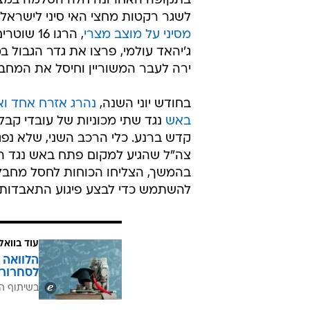
בתקופה האחרונה חלה הסלמה במצב ב
לשגר רקטות מחצי האי סיני לישראל
מסיני על מוצב מצרי
, הרגו 6
ג'יהאד עולמי, פרצו את גדר הגבול ב
ירה לעבר המשוריין וחיסל את המחבל
בחודש יוני השנה,
נהרג אזרח אחד ו
באש
נגד שתי מכוניות של עובדי קבלן
קדש ברנע. כלי הרכב השני, שלא נפג
צה"ל שהגיע למקום פתח באש נגד המ
בהמשך, הצליחו הכוחות לחסל מחבל נ
להשתמש כדי לבצע פיגוע התאבדות.
עוד בוואל
הלוואה 
לסחרור 
בשיתוף ה