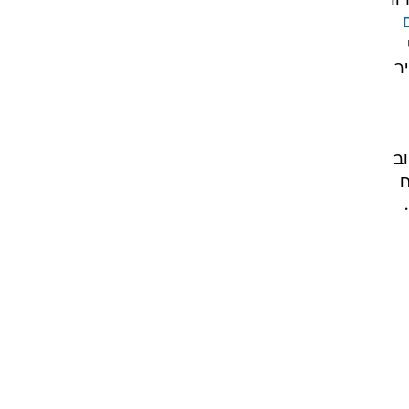
ור
ר
וב
ח