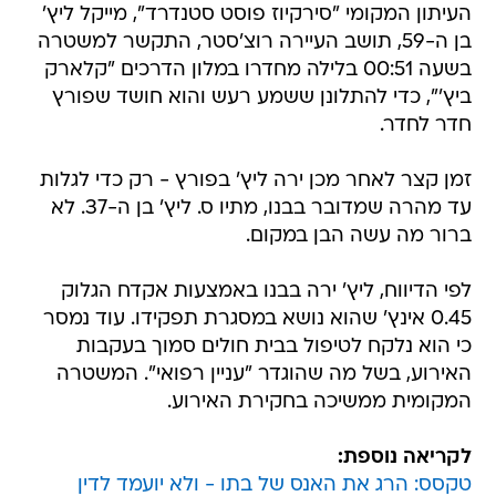
העיתון המקומי "סירקיוז פוסט סטנדרד", מייקל ליץ'
בן ה-59, תושב העיירה רוצ'סטר, התקשר למשטרה
בשעה 00:51 בלילה מחדרו במלון הדרכים "קלארק
ביץ'", כדי להתלונן ששמע רעש והוא חושד שפורץ
חדר לחדר.
זמן קצר לאחר מכן ירה ליץ' בפורץ - רק כדי לגלות
עד מהרה שמדובר בבנו, מתיו ס. ליץ' בן ה-37. לא
ברור מה עשה הבן במקום.
לפי הדיווח, ליץ' ירה בבנו באמצעות אקדח הגלוק
0.45 אינץ' שהוא נושא במסגרת תפקידו. עוד נמסר
כי הוא נלקח לטיפול בבית חולים סמוך בעקבות
האירוע, בשל מה שהוגדר "עניין רפואי". המשטרה
המקומית ממשיכה בחקירת האירוע.
לקריאה נוספת:
טקסס: הרג את האנס של בתו - ולא יועמד לדין