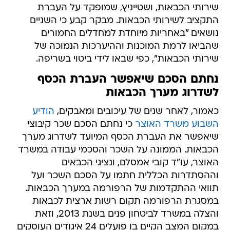
שירותי הכבאות, ושטייניץ, שמופקד על העברת
התקציב לשירותי הכבאות. מבקר קבע כי השניים
נושאים "באחריות מיוחדת למחדלים החמורים
שהביאו לרמת המוכנות וההיערכות הנמוכה של
שירותי הכבאות", כפי שבאו לידי ביטוי בשריפה.
נחתם הסכם שיאפשר העברת הכסף
לשדרוג מערך הכבאות
כאמור, לאחר שנים של עיכובים ומאבקים,
הודיע
השבוע משרד האוצר
כי נחתם הסכם שכר קיבוצי
שיאפשר את העברת הכסף המיועד לשדרוג מערך
הכבאות. הממונה על השכר והסכמי עבודה במשרד
האוצר, עו"ד קובי אמסלם, ונציגי הכבאים
וההסתדרות הכללית חתמו על הסכם השכר ועל
תוואי ההתקדמות של הרפורמה במערך הכבאות.
במסגרת הרפורמה תקום רשות ארצית לכבאות
והצלה במשרד לביטחון פנים בשנת 2013, וזאת
במקום המצב הקיים בו פועלים 24 איגודים העוסקים