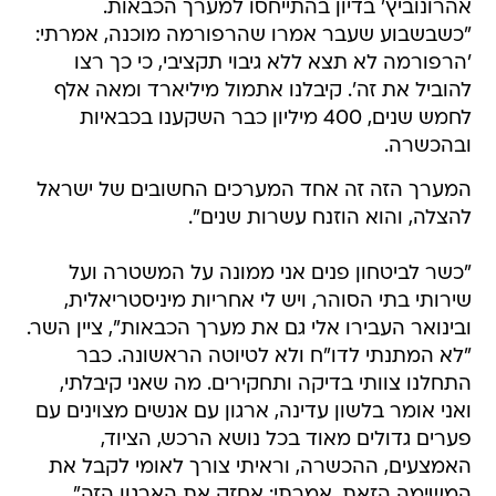
אהרונוביץ' בדיון בהתייחסו למערך הכבאות.
"כשבשבוע שעבר אמרו שהרפורמה מוכנה, אמרתי:
'הרפורמה לא תצא ללא גיבוי תקציבי, כי כך רצו
להוביל את זה'. קיבלנו אתמול מיליארד ומאה אלף
לחמש שנים, 400 מיליון כבר השקענו בכבאיות
ובהכשרה.
המערך הזה זה אחד המערכים החשובים של ישראל
להצלה, והוא הוזנח עשרות שנים".
"כשר לביטחון פנים אני ממונה על המשטרה ועל
שירותי בתי הסוהר, ויש לי אחריות מיניסטריאלית,
ובינואר העבירו אלי גם את מערך הכבאות", ציין השר.
"לא המתנתי לדו"ח ולא לטיוטה הראשונה. כבר
התחלנו צוותי בדיקה ותחקירים. מה שאני קיבלתי,
ואני אומר בלשון עדינה, ארגון עם אנשים מצוינים עם
פערים גדולים מאוד בכל נושא הרכש, הציוד,
האמצעים, ההכשרה, וראיתי צורך לאומי לקבל את
המשימה הזאת. אמרתי: אחזק את הארגון הזה",