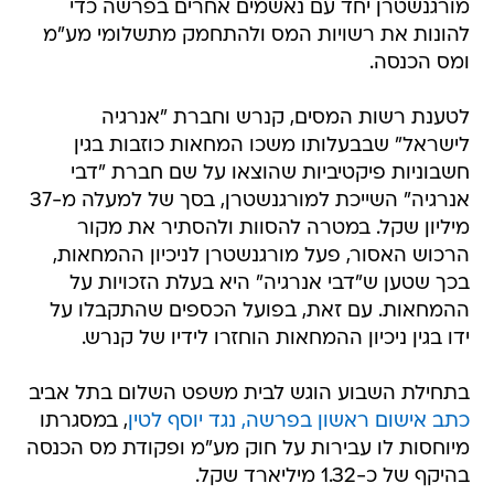
מורגנשטרן יחד עם נאשמים אחרים בפרשה כדי
להונות את רשויות המס ולהתחמק מתשלומי מע"מ
ומס הכנסה.
לטענת רשות המסים, קנרש וחברת "אנרגיה
לישראל" שבבעלותו משכו המחאות כוזבות בגין
חשבוניות פיקטיביות שהוצאו על שם חברת "דבי
אנרגיה" השייכת למורגנשטרן, בסך של למעלה מ-37
מיליון שקל. במטרה להסוות ולהסתיר את מקור
הרכוש האסור, פעל מורגנשטרן לניכיון ההמחאות,
בכך שטען ש"דבי אנרגיה" היא בעלת הזכויות על
ההמחאות. עם זאת, בפועל הכספים שהתקבלו על
ידו בגין ניכיון ההמחאות הוחזרו לידיו של קנרש.
בתחילת השבוע הוגש לבית משפט השלום בתל אביב
כתב אישום ראשון בפרשה, נגד יוסף לטין
, במסגרתו
מיוחסות לו עבירות על חוק מע"מ ופקודת מס הכנסה
בהיקף של כ-1.32 מיליארד שקל.