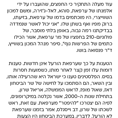
עוד מעלה התחקיר כי החפצים, שהועברו על ידי
אלמנתו של ערפאת, סוהא, לאל-ג'זירה, ומשם למכון
השווייצרי, היו מוכתמים בדמו של ערפאת, בזיעתו,
ברוק מפיו ואף בשתן שלו. "אני יכול לאשר שנמדדה
בבדיקתנו רמה גבוה, באופן בלתי מוסבר, של
פולוניום-210 בחפציו של מר ערפאת, אשר הכילו
כתמים של הפרשות גוף", סיפר מנהל המכון בשווייץ,
ד"ר פנסואה בושו.
הטענות על כך שערפאת הורעל אינן חדשות. טענות
דומות עלו זמן קצר לאחר מותו, כשמועות חסרות
בסיס. הפלסטינים טענו כי ישראל היא שהרעילה אותו,
ובין השאר, הם הסתמכו על לחישה של שר הביטחון
דאז, שאול מופז, לראש הממשלה, אריאל שרון,
בתחילת שנות ה-2000, אשר נקלטה במיקרופונים,
לפיה הם יצטרכו "להיפטר" מערפאת. עם זאת, ראש
לשכתו של שרון, דב וייסגלס, אמר בזמנו שערפאת
לא הורעל. לדבריו, במערכת הביטחון היו הצעות