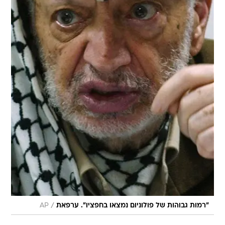
/
"רמות גבוהות של פולוניום נמצאו בחפציו". ערפאת
AP