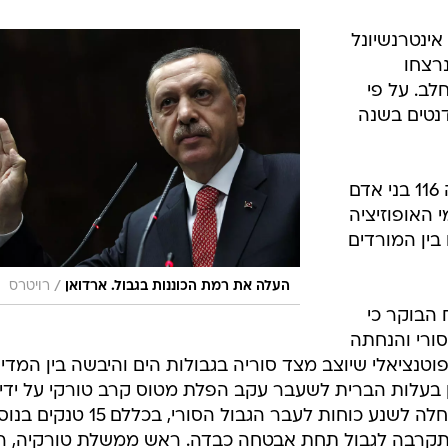
אינטרנשיונל
נרצחו
לב. על פי
דנטים בשנה
בסך הכל, נהרגו אתמול ברחבי סוריה 116 בני אדם
י האופוזיציה
בין המורדים
/
העלה את רמת הכוננות בגבול. ארדואן
רויטרס
ח הבוקר כי
ורי והנחתה
טנציאלי שיוצב מצד סוריה בגבולות הים והיבשה בין המדינ
 בעלות הברית לשעבר עקב הפלת מטוס קרב טורקי על ידי
הצבא הסורי. אמש דווח כי אנקרה החלה לשנע כוחות לעבר הגבול הסורי, בכללם 15 
 התקרבה לגבול תחת אבטחה כבדה. ראש ממשלת טורקיה, רג