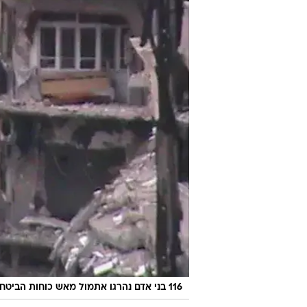
116 בני אדם נהרגו אתמול מאש כוחות הביטחון. העיר חומס אחרי הפגזות הצבא הסורי