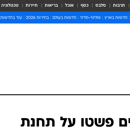
תרבות
סלבס
כסף
אוכל
בריאות
תיירות
טכנולוגיה
חדשות בארץ
פוליטי-מדיני
חדשות בעולם
בחירות 2026
עוד בחדשות
אירועים בארץ
פוליטיקה וממשל
המזרח התיכון
דעות ופרשנויו
חדשות פלילים ומשפט
יחסי חוץ
אירופה
סרי ושלזינגר
חינוך
אמריקה
פרויקטים מיוח
ישראלים בחו"ל
אסיה והפסיפיק
אסור לפספס
בריאות
אפריקה
מדע וסביבה
חברה ורווחה
הנחיות פיקוד 
ארכיון מדורים
זמני כניסת ש
לוח חופשות וח
לוח שנה
חדשות יהדות
ים פשטו על תחנת
חדשות המשפ