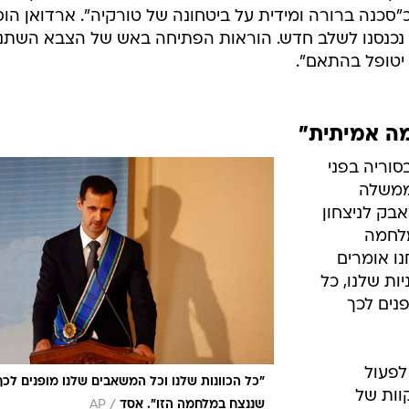
סכנה ברורה ומידית על ביטחונה של טורקיה". ארדואן הוס
נכנסנו לשלב חדש. הוראות הפתיחה באש של הצבא השתנו
יטופל בהתאם".
מה אמיתית"
וריה בפני
ממשלה
ק לניצחון
מלחמה
נו אומרים
ת שלנו, כל
נים לכך
לפעול
"כל הכוונות שלנו וכל המשאבים שלנו מופנים לכך
וות של
/
שננצח במלחמה הזו". אסד
AP