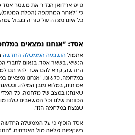
טייפ ארדואן הגדיר את משטר אסד כ"
כי "לאחר המתקפה (הפלת המטוס), 
כל איום מצדה של סוריה בגבול עמה 
אסד: "אנחנו נמצאים במלח
אתמול
הושבעה הממשלה החדשה
בס
הנשיא, בשאר אסד. בנאום לחברי ה
החדשה, קרא להם אסד להירתם למאב
במלחמה, כלשונו. "אנחנו נמצאים ב
אמיתית, במלוא מובן המילה. וכשאנח
שאנחנו במצב של מלחמה, כל המדיניו
הכוונות שלנו וכל המשאבים שלנו מופ
שננצח במלחמה הזו".
אסד הוסיף כי על הממשלה החדשה 
בשקיפות מלאה מול האזרחים. "התק