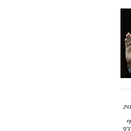
ות,
טנקים בנוסף
'פ