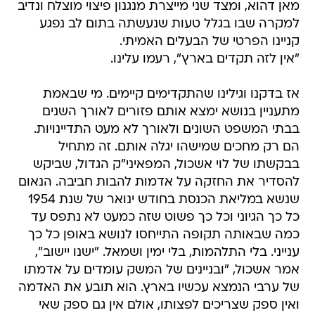
מאן דהוא, ומצד שני מייצרת מנגנון פיצוי מוצלח ונדיב
למקרה שבו בגלל טעות שנעשתה בתום לב נפגע
קניינו הפרטי של הבעלים האמיתי.
"אין לזה תקדים בארץ", רעמו עלינו.
אז בדקנו וגילינו שהתקדימים קיימים. מי שבאמת
מתעניין בנושא ימצא אותם פזורים לאורך השנים
בבתי המשפט השונים ולאורך לא מעט התדיינויות.
הם רק מחכים שמישהו יגלה אותם. זה מתחיל
בבקשתו של לוי אשכול, המפאיני"ק הגדול, שביקש
להסדיר את החזקה על אדמות להבות חביבה. הנאום
שנשא במליאת הכנסת בחודש ינואר של שנת 1954
כל כך הגיוני וכל כך פשוט שזה כמעט לא נתפס עד
כמה שבאותה תקופה התייחסו לנושא באופן כל כך
ענייני. בלי התלהמות, בלי ימין ושמאל. "ישנו יישוב",
אמר אשכול, "ובניינים של המשק עומדים על אדמתו
של ערבי הנמצא עכשיו בארץ. הוא תובע את האדמה
ואין ספק שצריכים לפצותו, אולם אין גם ספק שאי