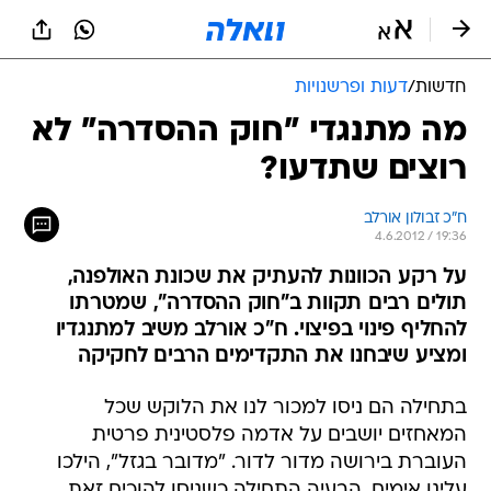
חדשות
/
דעות ופרשנויות
מה מתנגדי "חוק ההסדרה" לא
רוצים שתדעו?
ח"כ זבולון אורלב
4.6.2012 / 19:36
על רקע הכוונות להעתיק את שכונת האולפנה,
תולים רבים תקוות ב"חוק ההסדרה", שמטרתו
להחליף פינוי בפיצוי. ח"כ אורלב משיב למתנגדיו
ומציע שיבחנו את התקדימים הרבים לחקיקה
בתחילה הם ניסו למכור לנו את הלוקש שכל
המאחזים יושבים על אדמה פלסטינית פרטית
העוברת בירושה מדור לדור. "מדובר בגזל", הילכו
עלינו אימים. הבעיה התחילה כשניסו להוכיח זאת