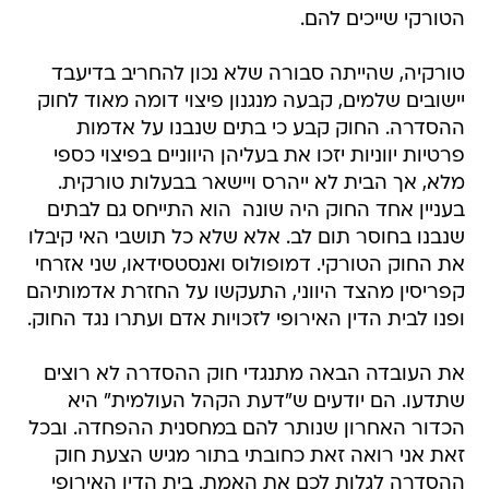
הטורקי שייכים להם.
טורקיה, שהייתה סבורה שלא נכון להחריב בדיעבד
יישובים שלמים, קבעה מנגנון פיצוי דומה מאוד לחוק
ההסדרה. החוק קבע כי בתים שנבנו על אדמות
פרטיות יווניות יזכו את בעליהן היווניים בפיצוי כספי
מלא, אך הבית לא ייהרס ויישאר בבעלות טורקית.
בעניין אחד החוק היה שונה  הוא התייחס גם לבתים
שנבנו בחוסר תום לב. אלא שלא כל תושבי האי קיבלו
את החוק הטורקי. דמופולוס ואנסטסידאו, שני אזרחי
קפריסין מהצד היווני, התעקשו על החזרת אדמותיהם
ופנו לבית הדין האירופי לזכויות אדם ועתרו נגד החוק.
את העובדה הבאה מתנגדי חוק ההסדרה לא רוצים
שתדעו. הם יודעים ש"דעת הקהל העולמית" היא
הכדור האחרון שנותר להם במחסנית ההפחדה. ובכל
זאת אני רואה זאת כחובתי בתור מגיש הצעת חוק
ההסדרה לגלות לכם את האמת. בית הדין האירופי