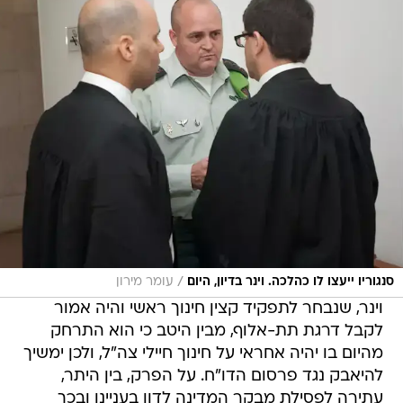
/
סנגוריו ייעצו לו כהלכה. וינר בדיון, היום
עומר מירון
וינר, שנבחר לתפקיד קצין חינוך ראשי והיה אמור
לקבל דרגת תת-אלוף, מבין היטב כי הוא התרחק
מהיום בו יהיה אחראי על חינוך חיילי צה"ל, ולכן ימשיך
להיאבק נגד פרסום הדו"ח. על הפרק, בין היתר,
עתירה לפסילת מבקר המדינה לדון בעניינו ובכך