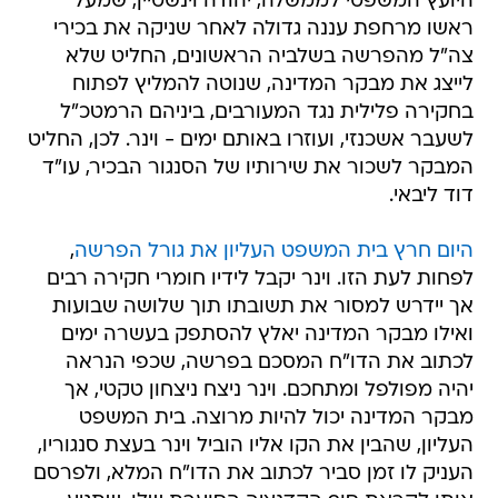
היועץ המשפטי לממשלה, יהודה וינשטיין, שמעל
ראשו מרחפת עננה גדולה לאחר שניקה את בכירי
צה"ל מהפרשה בשלביה הראשונים, החליט שלא
לייצג את מבקר המדינה, שנוטה להמליץ לפתוח
בחקירה פלילית נגד המעורבים, ביניהם הרמטכ"ל
לשעבר אשכנזי, ועוזרו באותם ימים - וינר. לכן, החליט
המבקר לשכור את שירותיו של הסנגור הבכיר, עו"ד
דוד ליבאי.
היום חרץ בית המשפט העליון את גורל הפרשה
,
לפחות לעת הזו. וינר יקבל לידיו חומרי חקירה רבים
אך יידרש למסור את תשובתו תוך שלושה שבועות
ואילו מבקר המדינה יאלץ להסתפק בעשרה ימים
לכתוב את הדו"ח המסכם בפרשה, שכפי הנראה
יהיה מפולפל ומתחכם. וינר ניצח ניצחון טקטי, אך
מבקר המדינה יכול להיות מרוצה. בית המשפט
העליון, שהבין את הקו אליו הוביל וינר בעצת סנגוריו,
העניק לו זמן סביר לכתוב את הדו"ח המלא, ולפרסם