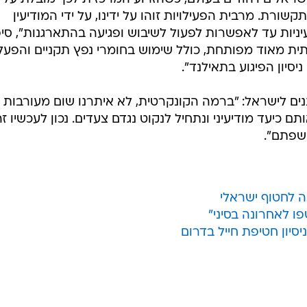
מה בימים האחרונים, התייחס גם כן כהן במהלך הפגישה. "ז
ים במרוץ חימוש של ממש בתחום הסייבר, וכל מדינה מב
"ניתן לומר כי כבר היום אנחנו נמצאים בשלב אותו ניתן
להגדיר 'על סף מערכה'. בשנת 2004, המדינה הטילה על השב"כ את האחריות לתחום האבטחה
מו מים וסוגיות פיננסיות".
רמים ישראלים בחו"ל, הוא אמר כי בשנה האחרונה מורגשת ה
ישראלים ויהודים בעולם, כשהזרוע המרכזית לכך מובלת על י
שורת. מרבית הפעילויות זוהו על ידינו, על ידי המודיעין
יניות עד לאפשרות לפעול לשיבוש ופגיעה בהתארגנות", סיפ
תית מאוד מפותחת, כולל שימוש בחומרי נפץ תקניים והפעל
יסיון הפיגוע בתאילנד".
נים לישראל: "ברמה הקונקרטית, לא איתרנו שום מעורבות 
ם כיעד מודיעיני ונתחיל לנקוט נגדם צעדים. נכון לעכשיו ז
בשפתם".