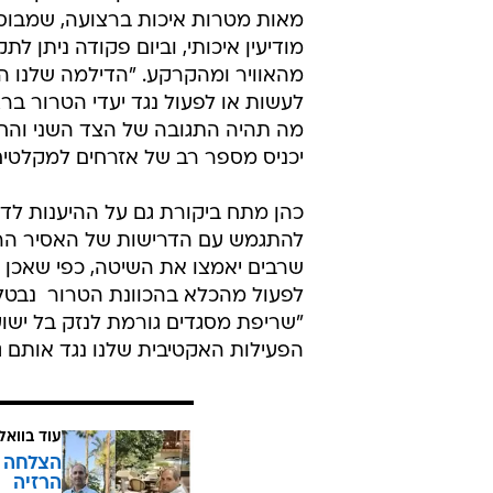
"לוב מהווה שער חדש לגיהנום, שכול
הברחת כמות גדולה של טילי כתף ור
לרצועה, שמביאים לכך שיש הצפה ש
מתקדם עד כדי כך שהכמות גורמת ל
במחירי האמל"ח", הוסיך כהן. "באשר 
היצור  מתפתחת תעשייה ברצועת עז
תע"ש ליצור רקטות, כולל ייצור ופית
שיכולות להגיע לגוש דן". הוא ציין כי 
מאות מטרות איכות ברצועה, שמבוס
מודיעין איכותי, וביום פקודה ניתן לתק
מהאוויר ומהקרקע. "הדילמה שלנו ה
לעשות או לפעול נגד יעדי הטרור בר
מה תהיה התגובה של הצד השני וה
יכניס מספר רב של אזרחים למקלטים
כהן מתח ביקורת גם על ההיענות לד
להתגמש עם הדרישות של האסיר הראש