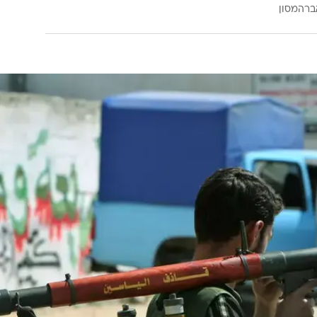
רה. אם האסירים יפרו את ההתחייבויות עליהן חתמו ויחזרו
את ההטבות". בנוגע לשריפות מסגדים בידי יהודים, אמר כה
ר לישראל, הן מבחינה ביטחונית והן מבחינה מדינית. נרדד
ורמים אם נזהה שהפעילות הזו שלהם דועכת".
ה
הצלחה אמיתית: שביעות רצון של למעלה מ-94% בטיפולי
ברהמסון