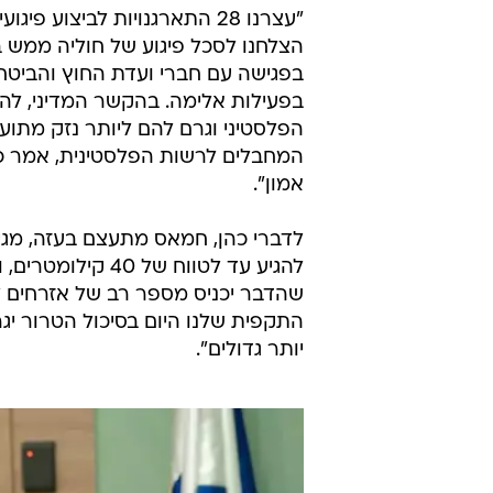
'בזמן פציעות'
פנחס וולף
30.5.2012 / 11:56
ראש השב"כ, יורם כהן, הופיע בפ
קילומטרים
הצלחנו לסכל פיגוע של חוליה ממש ב'
בפגישה עם חברי ועדת החוץ והביטחון
בפעילות אלימה. בהקשר המדיני, ל
הפלסטיני וגרם להם ליותר נזק מתועל
המחבלים לרשות הפלסטינית, אמר כה
אמון".