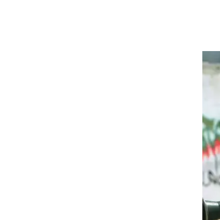
ן:
 את