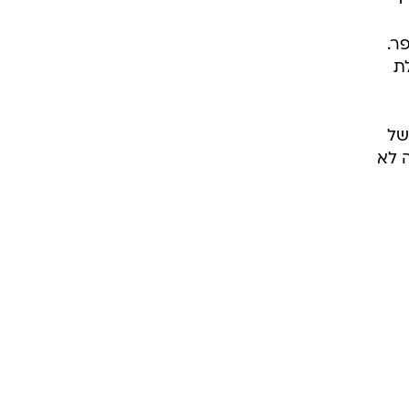
ה
קשת
אצה
די
ר.
ת
של
ה לא