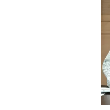
ות
בה