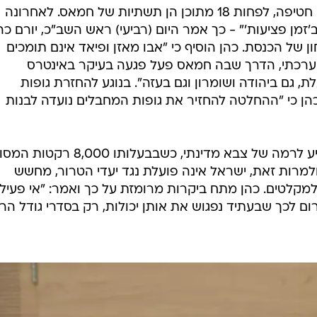
"
המייל האדום
ני חברי ועדת החוץ והביטחון ודיבר על התעצמותו ש
חמאס בעזה. לדבריו, בבעלות הארגון 8,000 רקטות שמגיעות לטווח של עד 40
"עצרנו 28 התארגנויות לביצוע פיגועי חטיפה, לפחות 18 מתוכן הן תשתיות של חמאס. לאחרונה
זמן פציעות'" - כך אמר היום (רביעי) ראש השב"כ, יורם כהן
 של הכנסת. כהן הוסיף כי "אבו מאזן ופיאד אינם תומכים
הערכתי, הדרך שבה חמאס פעל פגעה בעיקר באינטרס
ת, גם ביהודה ושומרון וגם בעזה". בנוגע להחזרת גופות
ן כי "ההחלטה להחזיר את גופות המחבלים נועדה לבנות
לדברי כהן, חמאס מתעצם בעזה, מגיע לרמה של צבא מדינתי, כשבבעלותו