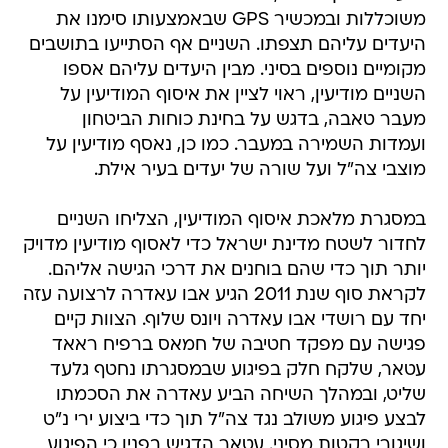
משוכללות ובמכשיר GPS שבאמצעותו סימנו את
היעדים עליהם תצפתו. השניים אף הסתייעו בתושבים
מקומיים נוספים בסיני. מבין היעדים עליהם אספו
השניים מודיעין, ראוי לציין את איסוף המודיעין על
מעבר טאבה, בדגש על בחינת כוחות הביטחון
ועמדות השמירה במעבר. כמו כן, נאסף מודיעין על
מוצבי צה"ל ועל שורה של יעדים בעיר אילת.
במסגרת מלאכת איסוף המודיעין, הצליחו השניים
לחדור לשטח מדינת ישראל כדי לאסוף מודיעין מדויק
יותר תוך כדי שהם בוחנים את דרכי הגישה אליהם.
לקראת סוף שנת 2011 הגיע אבו עאדרה לרצועה עזה
יחד עם רושדי אבו עאדרה ויונס שלוף. הצוות קיים
פגישה עם מפקד חטיבה של חמאס ברפיח ראאד
עטאר, שלקח חלק בפיגוע שבמסגרתו נחטף גלעד
שליט, ובמהלך השיחה הביע עאדרה את הסכמתו
לבצע פיגוע משולב נגד צה"ל תוך כדי ביצוע ירי נ"ט
ושיגורי רקטות מסיני. עטאר הדגיש בפניו כי הפיגוע