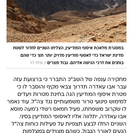
במסגרת מלאכת איסוף המודיעין, הצליחו השניים לחדור לשטח
מדינת ישראל כדי לאסוף מודיעין מדויק יותר תוך כדי שהם
/
בוחנים את דרכי הגישה אליהם. גבול מצרים
איתי לוי
מחקירה ענפה של השב"כ התברר כי ברצועת עזה
עבר אבו עאדרה תדרוך צבאי מקיף והוסבר לו כי
מטרת איסוף המודיעין הנה בחינת מטרות ויעדים
למימוש פיגועי טרור משמעותיים נגד צה"ל. עוד נאמר
לו שקרוב משפחתו, פעיל חמאס רשדי ג'מעה מוסא
אבו עאדרה, יתלווה אליו לאיסופי המודיעין בסיני.
השניים החלו לבצע תצפיות על פעילות כוחות צה"ל
הנעים לאורך הגבול, כשהם מצוידים במצלמות