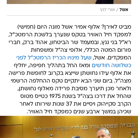
/
אשל
אורי לנץ
מביט לאירן? אלוף אמיר אשל מונה היום (חמישי)
למפקד חיל האוויר בטקס שנערך בלשכת הרמטכ"ל,
רא"ל בני גנץ, ובמעמד שר הביטחון, אהוד ברק, חברי
פורום המטה הכללי, אלופי צה"ל ומשפחות
המפקדים. אשל,
שעל מינויו הכריז הרמטכ"ל לפני
כשלושה חודשים
ומאז החל בתהליך חפיפה, יחליף
את אלוף עידו נחושתן שייצא בקרוב לחופשת פרישה
מצה"ל. ביום שני הבא יתקיים טקס ההחלפה הרשמי
ולאחר מכן תיערך מסיבת פרידה מאלוף נחושתן,
שהחל את דרכו בצה"ל בשנת 1975 כטייס מטוס
הקרב סקייהוק ויסיים את 37 שנות שירותו לאחר
שכיהן במשך ארבע שנים כמפקד חיל האוויר.