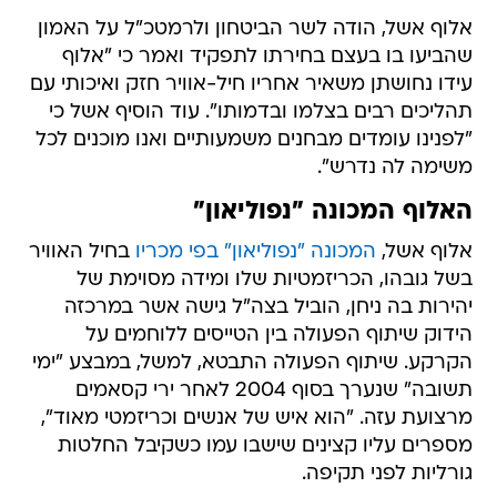
אלוף אשל, הודה לשר הביטחון ולרמטכ"ל על האמון
שהביעו בו בעצם בחירתו לתפקיד ואמר כי "אלוף
עידו נחושתן משאיר אחריו חיל-אוויר חזק ואיכותי עם
תהליכים רבים בצלמו ובדמותו". עוד הוסיף אשל כי
"לפנינו עומדים מבחנים משמעותיים ואנו מוכנים לכל
משימה לה נדרש".
האלוף המכונה "נפוליאון"
אלוף אשל,
המכונה "נפוליאון" בפי מכריו
בחיל האוויר
בשל גובהו, הכריזמטיות שלו ומידה מסוימת של
יהירות בה ניחן, הוביל בצה"ל גישה אשר במרכזה
הידוק שיתוף הפעולה בין הטייסים ללוחמים על
הקרקע. שיתוף הפעולה התבטא, למשל, במבצע "ימי
תשובה" שנערך בסוף 2004 לאחר ירי קסאמים
מרצועת עזה. "הוא איש של אנשים וכריזמטי מאוד",
מספרים עליו קצינים שישבו עמו כשקיבל החלטות
גורליות לפני תקיפה.