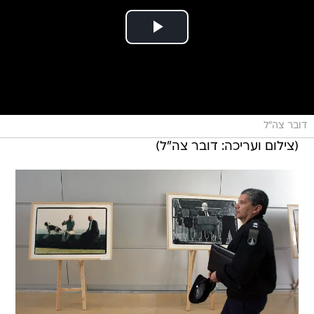
דובר צה"ל
(צילום ועריכה: דובר צה"ל)