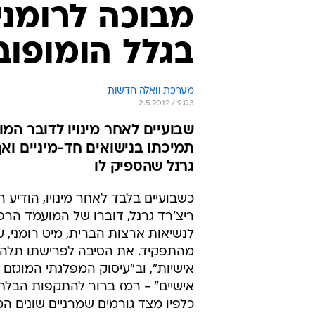
מבוכה לרומני
בגלל הומופוב
מערכת וואלה חדשות
2.5.2012 / 9:03
שבועיים לאחר מינויו לדובר המ
תמיכתו בנישואים חד-מיניים ואף
גרנל שהספיק לו
כשבועיים בלבד לאחר מינויו, הודיע הל
ריצ'רד גרנל, דוברו של המועמד הרפו
לנשיאות ארצות הברית, מיט רומני, 
מהתפקיד. את הסיבה לפרישתו תלה 
אישיות", וב"עיסוק המפלגתי המוגזם 
אישיים" - רמז ברור להתקפות הבלת
כלפיו מצד גורמים שמרניים שונים המ