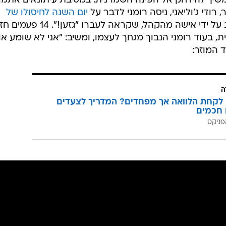
משיך להידחק אל הפינה השמרנית: במסיבת עיתונאים אתמו
רודי ג'וליאני, ניסה רומני לדבר על
יום השנה לחיסולו של
, אך הופרע שוב ושוב על ידי אישה מהקהל, שקראה לעברו "גזען!
 בעוד רומני הנבוך מגחך לעצמו, ומשיב: "אני לא שומע או
ד המוזר:
ה
לקחת הלוואה אך מפחדים? המדריך לצעדים
 חכמים
פניקס