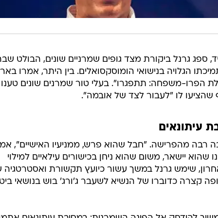
 ספג גרנל ביקורת מצד גופים שמרניים שונים, הבולט שב
תו הגלויה בנישואי הומוסקסואלים. בין היתר, אמרו בארגו
לת הפרו-משפחה: תתפגרו". בעלי טור שמרנים שונים טענו כ
אף שהציעו לו "לעבור לצד של אובמה".
בת עיתונאים
ה רבה מהפרישה. "חבל שהוא פרש, ממניעיו האישיים", אמ
 שהוא יישאר, משום שהוא ניחן בכישורים עילאיים למילוי
אחרון, שימש גרנל במשך עשור כיועץ תקשורת ואסטרטגיה 
פה קצרה כדוברו של הנשיא לשעבר ג'ורג' בוש בנושאי ביטח