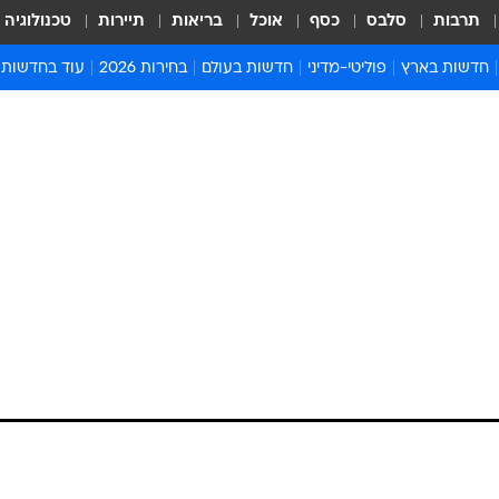
תרבות
סלבס
כסף
אוכל
בריאות
תיירות
טכנולוגיה
חדשות בארץ
פוליטי-מדיני
חדשות בעולם
בחירות 2026
עוד בחדשות
אירועים בארץ
פוליטיקה וממשל
המזרח התיכון
דעות ופרשנויו
חדשות פלילים ומשפט
יחסי חוץ
אירופה
סרי ושלזינגר
חינוך
אמריקה
פרויקטים מיוח
ישראלים בחו"ל
אסיה והפסיפיק
אסור לפספס
בריאות
אפריקה
מדע וסביבה
חברה ורווחה
הנחיות פיקוד 
ארכיון מדורים
זמני כניסת ש
לוח חופשות וח
לוח שנה
חדשות יהדות
חדשות המשפ