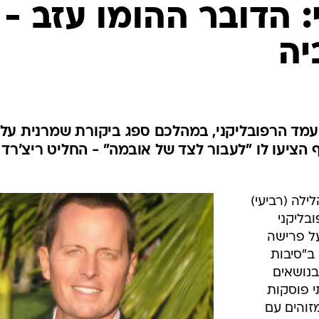
המייל האדום
: הדובר ההומו עזב -
יה
ועמד הרפובליקני, במהלכם ספג ביקורת שמרנית על
 הציעו לו "לעבור לצד של אובמה" - החליט ריצ'רד
ילה (רביעי)
בליקני
על פרישה
ב"סיבות
בנושאים
י פוסקות
זוהים עם