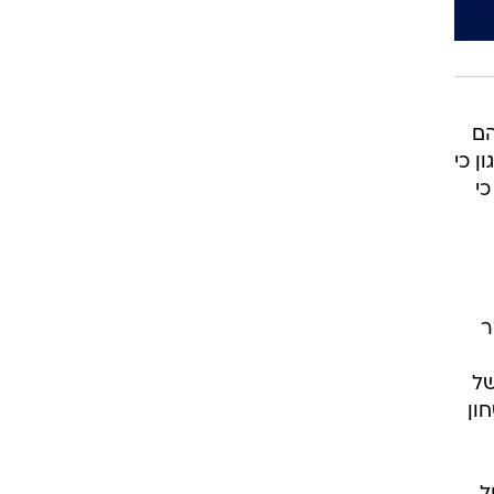
הם
ן כי
י
ר
של
ון