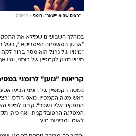
/
"רצינו שהוא יישאר". רומני
רויטרס
במהלך השבועיים שמילא את התפקיד,
"ארגון המשפחה האמריקאי", בשל תמיכ
"מינויו של גרנל הוא מסר ברור לקהי
מינויו מזיק לקמפיין של רומני, והיו 
קריאות "גזען" לרומני במסי
במטה הקמפיין של רומני הביעו אכזב
ראש מטה הקמפיין, מאט רודס. "רצינו
התפקיד אליו נשכר". קודם למינוי ה
המפלגה הרפובליקנית, ואף כיהן תקו
לאומי ומדיניות חוץ.