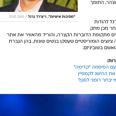
צהר, התומך
/
"מסיבות אישיות". ריצ'רד גרנל
ספק 500
נל להודות
אחר מכן מחק
טוויטר שלו את 800 הציוצים מתקופת הדוברות הקצרה, והוריד מהאוויר את אתר
 ציוצים הומוריסטיים שעסקו בנשים שונות, בהן הגברת
אשם בשוביניזם.
ות:
עם הסיסמה "קדימה"
את ההישג לקמפיין
י יבחר רומני לסגן?