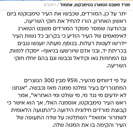
/
מורד משבט הטוארג בטימבקטו, אתמול
רויטרס
יתר על כן, המורדים, שכבשו את העיר טימבוקטו ביום
ראשון האחרון, הורו להחיל את חוקי השריעה,
ובהודעה שמסר מפקד המורדים משבט הטוארג
לאימאמים של העיר הודיע כי בקרוב כל נשות העיר
יידרשו לעטות רעלות. בנוסף, מעתה יוענשו גנבים
בכריתת יד, ובני אדם שיורשעו בניאוף- ייסקלו למוות.
גם המחוזות גאו וקידאל נכבשו וגם בהם יוחלו חוקי
השריעה.
על פי דיווחים מהעיר, 95% מבין 300 הנוצרים
המתגוררים בעיר נמלטו ממנה מאז נכבשה. "אנחנו
לא יודעים מי נגד מי, מי שולט ומי האחראי", אמר
ראש העיר טימבוקטו, אוסמנה האלי, אך הוא אישר כי
קבוצת מורדים חילונית הידועה כ"התנועה הלאומית
לשחרור אזוואד" השתלטה על שדה התעופה של
העיר והקימה בו את המטה שלה.