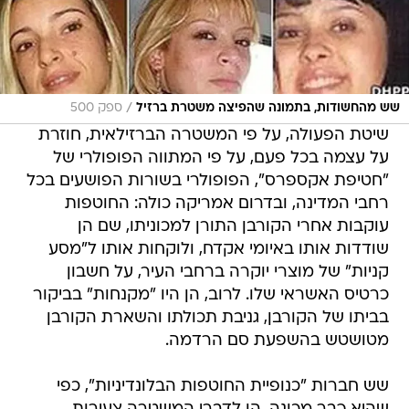
/
שש מהחשודות, בתמונה שהפיצה משטרת ברזיל
ספק 500
שיטת הפעולה, על פי המשטרה הברזילאית, חוזרת
על עצמה בכל פעם, על פי המתווה הפופולרי של
"חטיפת אקספרס", הפופולרי בשורות הפושעים בכל
רחבי המדינה, ובדרום אמריקה כולה: החוטפות
עוקבות אחרי הקורבן התורן למכוניתו, שם הן
שודדות אותו באיומי אקדח, ולוקחות אותו ל"מסע
קניות" של מוצרי יוקרה ברחבי העיר, על חשבון
כרטיס האשראי שלו. לרוב, הן היו "מקנחות" בביקור
בביתו של הקורבן, גניבת תכולתו והשארת הקורבן
מטושטש בהשפעת סם הרדמה.
שש חברות "כנופיית החוטפות הבלונדיניות", כפי