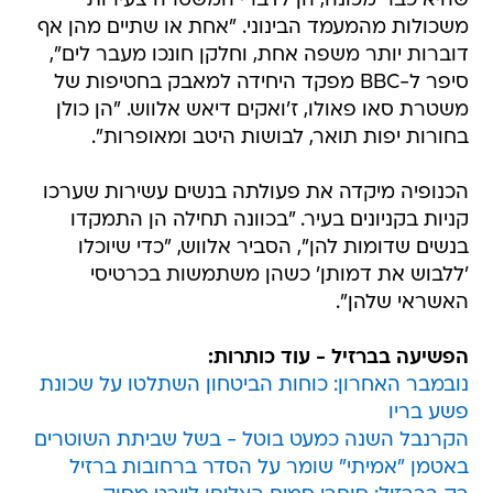
שהיא כבר מכונה, הן לדברי המשטרה צעירות
משכולות מהמעמד הבינוני. "אחת או שתיים מהן אף
דוברות יותר משפה אחת, וחלקן חונכו מעבר לים",
סיפר ל-BBC מפקד היחידה למאבק בחטיפות של
משטרת סאו פאולו, ז'ואקים דיאש אלווש. "הן כולן
בחורות יפות תואר, לבושות היטב ומאופרות".
הכנופיה מיקדה את פעולתה בנשים עשירות שערכו
קניות בקניונים בעיר. "בכוונה תחילה הן התמקדו
בנשים שדומות להן", הסביר אלווש, "כדי שיוכלו
'ללבוש את דמותן' כשהן משתמשות בכרטיסי
האשראי שלהן".
הפשיעה בברזיל - עוד כותרות:
נובמבר האחרון: כוחות הביטחון השתלטו על שכונת
פשע בריו
הקרנבל השנה כמעט בוטל - בשל שביתת השוטרים
באטמן "אמיתי" שומר על הסדר ברחובות ברזיל